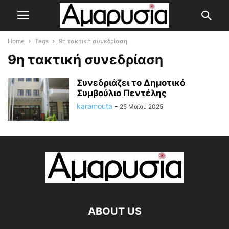
Home
Tags
9η τακτική συνεδρίαση
9η τακτική συνεδρίαση
Συνεδριάζει το Δημοτικό
Συμβούλιο Πεντέλης
karamouta
-
25 Μαΐου 2025
ABOUT US