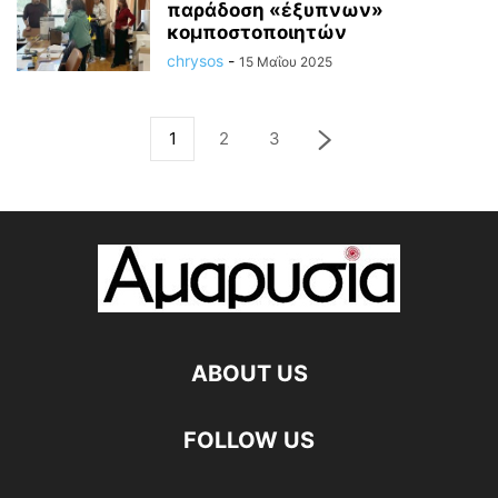
παράδοση «έξυπνων»
κομποστοποιητών
chrysos
-
15 Μαΐου 2025
1
2
3
ABOUT US
FOLLOW US