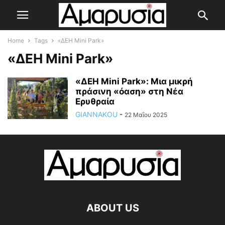
Home
Tags
«ΔΕΗ Mini Park»
«ΔΕΗ Mini Park»
«ΔΕΗ Mini Park»: Μια μικρή
πράσινη «όαση» στη Νέα
Ερυθραία
GIANNAKOU
-
22 Μαΐου 2025
ABOUT US