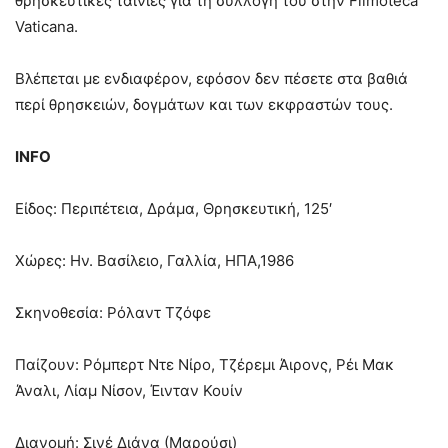
θρησκευτικές ταινίες για τη συλλογή του στην Filmoteca
Vaticana.
Βλέπεται με ενδιαφέρον, εφόσον δεν πέσετε στα βαθιά
περί θρησκειών, δογμάτων και των εκφραστών τους.
INFO
Είδος: Περιπέτεια, Δράμα, Θρησκευτική, 125′
Χώρες: Ην. Βασίλειο, Γαλλία, ΗΠΑ,1986
Σκηνοθεσία: Ρόλαντ Τζόφε
Παίζουν: Ρόμπερτ Ντε Νίρο, Τζέρεμι Άιρονς, Ρέι Μακ
Άναλι, Λίαμ Νίσον, Έινταν Κουίν
Διανομή: Σινέ Διάνα (Μαρούσι)