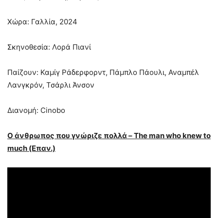
Χώρα: Γαλλία, 2024
Σκηνοθεσία: Λορά Πιανί
Παίζουν: Καμίγ Ράδερφορντ, Πάμπλο Πάουλι, Αναμπέλ
Λανγκρόν, Τσάρλι Άνσον
Διανομή: Cinobo
Ο άνθρωπος που γνώριζε πολλά – The man who knew to
much (Επαν.)