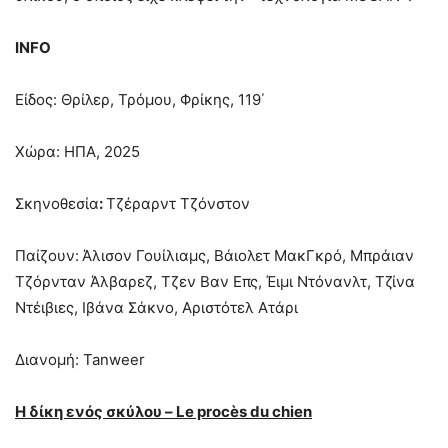
INFO
Είδος: Θρίλερ, Τρόμου, Φρίκης, 119΄
Χώρα: ΗΠΑ, 2025
Σκηνοθεσία
:
Τζέραρντ Τζόνστον
Παίζουν:
Άλισον Γουίλιαμς, Βάιολετ ΜακΓκρό, Μπράιαν
Τζόρνταν Άλβαρεζ, Τζεν Βαν Επς, Έιμι Ντόνανλτ, Τζίνα
Ντέιβιες, Ιβάνα Σάκνο, Αριστότελ Ατάρι
Διανομή: Tanweer
Η δίκη ενός σκύλου – Le procès du chien