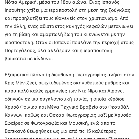
Νότια Αμερική, μέσα του 18ου αιώνα. Ένας Ισπανός
Ιησουίτης χτίζει μια ιεραποστολή στη μέση της ζούγκλας
και προσηλυτίζει τους ιθαγενείς στον χριστιανισμό. Από
την άλλη, ένας αδίστακτος κυνηγός κεφαλών μετανιώνει
για τη βίαιη και αμαρτωλή ζωή του κι ενώνεται με την
ιεραποστολή. Όταν οι Ισπανοί πουλάνε την περιοχή στους
Πορτογάλους, όλα αλλάζουν και η ιεραποστολή
βρίσκεται σε κίνδυνο.
Εξαιρετικά πλάνα (η διεύθυνση φωτογραφίας ανήκει στον
Κρις Μέντζες), σφιχτοδεμένος σκηνοθετικός ρυθμός και
πάρα πολύ καλές ερμηνείες των Ντε Νίρο και Άιρονς,
οδηγούν σε μια συγκλονιστική ταινία, η οποία κέρδισε
Χρυσό Φοίνικα και Μέγα Τεχνικό Βραβείο στο Φεστιβάλ
Καννών, καθώς και Όσκαρ Φωτογραφίας μαζί με Χρυσές
Σφαίρες σε Φωτογραφία και Μουσική, ενώ από το
Βατικανό θεωρήθηκε ως μια από τις 15 καλύτερες