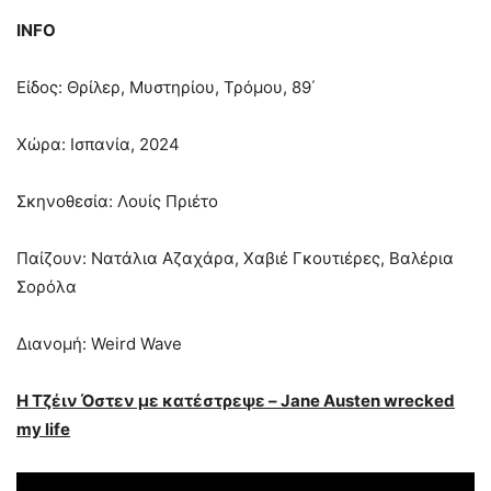
INFO
Είδος: Θρίλερ, Μυστηρίου, Τρόμου, 89΄
Χώρα: Ισπανία, 2024
Σκηνοθεσία: Λουίς Πριέτο
Παίζουν: Νατάλια Αζαχάρα, Χαβιέ Γκουτιέρες, Βαλέρια
Σορόλα
Διανομή: Weird Wave
Η Τζέιν Όστεν με κατέστρεψε –
Jane
Austen
wrecked
my
life