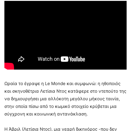
Ωραία το έγραψε η Le Monde και συμφωνώ: η ηθοποιός
και σκηνοθέτρια Λετίσια Ντος κατάφερε στο ντεπούτο της
να δημιουργήσει μια αλλόκοτη μεγάλου μήκους ταινία,
στην οποία πίσω από το κωμικό στοιχείο κρύβεται μια
σύγχρονη και κοινωνική αντανάκλαση.
Η Άβριλ (Λετίσια Ντος), μια νεαρή δικηγόρος -που δεν