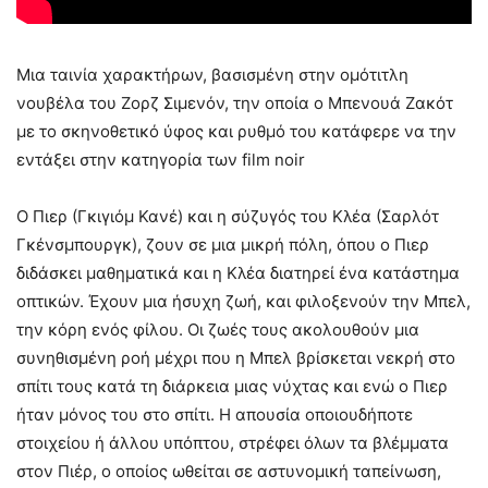
Μια ταινία χαρακτήρων, βασισμένη στην ομότιτλη
νουβέλα του Ζορζ Σιμενόν, την οποία ο Μπενουά Ζακότ
με το σκηνοθετικό ύφος και ρυθμό του κατάφερε να την
εντάξει στην κατηγορία των film noir
Ο Πιερ (Γκιγιόμ Κανέ) και η σύζυγός του Κλέα (Σαρλότ
Γκένσμπουργκ), ζουν σε μια μικρή πόλη, όπου ο Πιερ
διδάσκει μαθηματικά και η Κλέα διατηρεί ένα κατάστημα
οπτικών. Έχουν μια ήσυχη ζωή, και φιλοξενούν την Μπελ,
την κόρη ενός φίλου. Οι ζωές τους ακολουθούν μια
συνηθισμένη ροή μέχρι που η Μπελ βρίσκεται νεκρή στο
σπίτι τους κατά τη διάρκεια μιας νύχτας και ενώ ο Πιερ
ήταν μόνος του στο σπίτι. Η απουσία οποιουδήποτε
στοιχείου ή άλλου υπόπτου, στρέφει όλων τα βλέμματα
στον Πιέρ, ο οποίος ωθείται σε αστυνομική ταπείνωση,