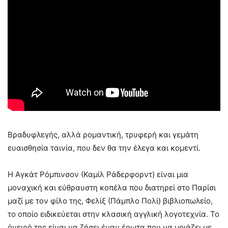
Βραδυφλεγής, αλλά ρομαντική, τρυφερή και γεμάτη
ευαισθησία ταινία, που δεν θα την έλεγα και κομεντί.
Η Αγκάτ Ρόμπινσον (Καμίλ Ράδερφορντ) είναι μια
μοναχική και εύθραυστη κοπέλα που διατηρεί στο Παρίσι
μαζί με τον φίλο της, Φελίξ (Πάμπλο Πολί) βιβλιοπωλείο,
το οποίο ειδικεύεται στην κλασική αγγλική λογοτεχνία. Το
όνειρό της είναι να ζήσει έναν έρωτα που να μοιάζει με