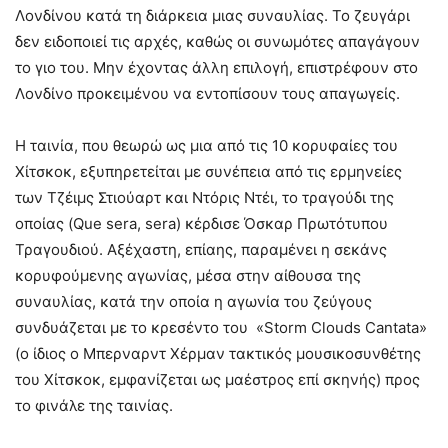
Λονδίνου κατά τη διάρκεια μιας συναυλίας. Το ζευγάρι
δεν ειδοποιεί τις αρχές, καθώς οι συνωμότες απαγάγουν
το γιο του. Μην έχοντας άλλη επιλογή, επιστρέφουν στο
Λονδίνο προκειμένου να εντοπίσουν τους απαγωγείς.
Η ταινία, που θεωρώ ως μια από τις 10 κορυφαίες του
Χίτσκοκ, εξυπηρετείται με συνέπεια από τις ερμηνείες
των Τζέιμς Στιούαρτ και Ντόρις Ντέι, το τραγούδι της
οποίας (Que sera, sera) κέρδισε Όσκαρ Πρωτότυπου
Τραγουδιού. Αξέχαστη, επίαης, παραμένει η σεκάνς
κορυφούμενης αγωνίας, μέσα στην αίθουσα της
συναυλίας, κατά την οποία η αγωνία του ζεύγους
συνδυάζεται με το κρεσέντο του «Storm Clouds Cantata»
(ο ίδιος ο Μπερναρντ Χέρμαν τακτικός μουσικοσυνθέτης
του Χίτσκοκ, εμφανίζεται ως μαέστρος επί σκηνής) προς
το φινάλε της ταινίας.