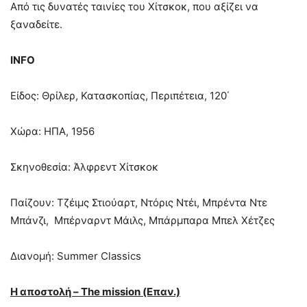
Από τις δυνατές ταινίες του Χίτσκοκ, που αξίζει να
ξαναδείτε.
INFO
Είδος: Θρίλερ, Κατασκοπίας, Περιπέτεια, 120΄
Χώρα: ΗΠΑ, 1956
Σκηνοθεσία: Άλφρεντ Χίτσκοκ
Παίζουν: Τζέιμς Στιούαρτ, Ντόρις Ντέι, Μπρέντα Ντε
Μπάνζι, Μπέρναρντ Μάιλς, Μπάρμπαρα Μπελ Χέτζες
Διανομή: Summer Classics
Η αποστολή –
The
mission (Επαν.)