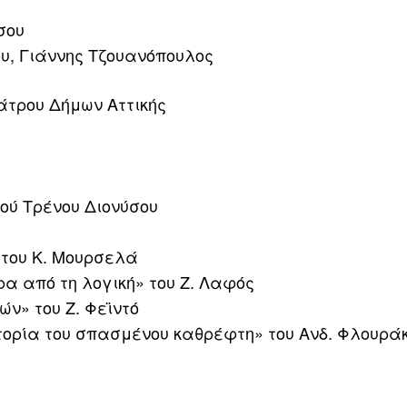
σου
υ, Γιάννης Τζουανόπουλος
άτρου Δήμων Αττικής
ού Τρένου Διονύσου
» του Κ. Μουρσελά
ρα από τη λογική» του Ζ. Λαφός
ν» του Ζ. Φεϊντό
στορία του σπασμένου καθρέφτη» του Ανδ. Φλουρά