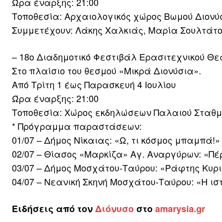
Ώρα έναρξης: 21:00
Τοποθεσία: Αρχαιολογικός χώρος Βωμού Διονύ
Συμμετέχουν: Λάκης Χαλκιάς, Μαρία Σουλτάτο
– 18ο Διαδημοτικό Φεστιβάλ Ερασιτεχνικού Θε
Στο πλαίσιο του θεσμού «Μικρά Διονύσια».
Από Τρίτη 1 έως Παρασκευή 4 Ιουλίου
Ώρα έναρξης: 21:00
Τοποθεσία: Χώρος εκδηλώσεων Παλαιού Σταθμ
* Πρόγραμμα παραστάσεων:
01/07 – Δήμος Νίκαιας: «Ω, τι κόσμος μπαμπά!
02/07 – Θίασος «Μαρκίζα» Αγ. Αναργύρων: «Πέ
03/07 – Δήμος Μοσχάτου-Ταύρου: «Ράφτης Κυριώ
04/07 – Νεανική Σκηνή Μοσχάτου-Ταύρου: «Η ι
Ειδήσεις από τον
Διόνυσο
στο
amarysia
.gr