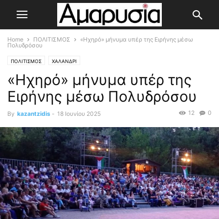
Home
ΠΟΛΙΤΙΣΜΟΣ
«Ηχηρό» μήνυμα υπέρ της Ειρήνης μέσω
Πολυδρόσου
ΠΟΛΙΤΙΣΜΟΣ
ΧΑΛΑΝΔΡΙ
«Ηχηρό» μήνυμα υπέρ της
Ειρήνης μέσω Πολυδρόσου
12
0
By
kazantzidis
-
18 Ιουνίου 2025