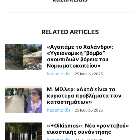
RELATED ARTICLES
«Αγαπάμε το Χαλάνδρι»:
«Υγειονομική “βόμβα”
σκουπιδιών βόρεια του
Νομισματοκοπείου»
kazantzidis
-
25 Ιουνίου 2025
M. Mίλλερ: «Αυτά είναι τα
κυριότερα προβλήματα των
καταστημάτων»
kazantzidis
-
25 Ιουνίου 2025
«+Οikismos»: Νέο «ραντεβού»
εικαστικής συνάντησης
kazantzidis
-