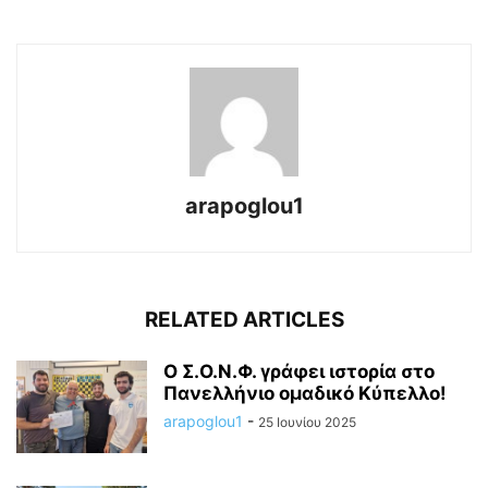
arapoglou1
RELATED ARTICLES
Ο Σ.Ο.Ν.Φ. γράφει ιστορία στο
Πανελλήνιο ομαδικό Κύπελλο!
arapoglou1
-
25 Ιουνίου 2025