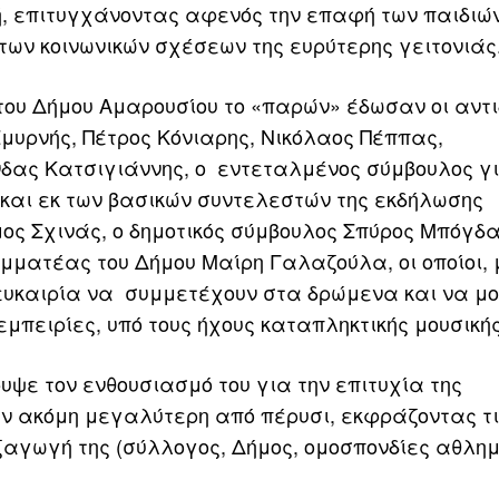
ή, επιτυγχάνοντας αφενός την επαφή των παιδιώ
ων κοινωνικών σχέσεων της ευρύτερης γειτονιάς
του Δήμου Αμαρουσίου το «παρών» έδωσαν οι αντ
μυρνής, Πέτρος Κόνιαρης, Νικόλαος Πέππας,
δας Κατσιγιάννης, ο εντεταλμένος σύμβουλος γι
και εκ των βασικών συντελεστών της εκδήλωσης
ς Σχινάς, ο δημοτικός σύμβουλος Σπύρος Μπόγδα
μματέας του Δήμου Μαίρη Γαλαζούλα, οι οποίοι,
ευκαιρία να συμμετέχουν στα δρώμενα και να μ
εμπειρίες, υπό τους ήχους καταπληκτικής μουσικής
υψε τον ενθουσιασμό του για την επιτυχία της
αν ακόμη μεγαλύτερη από πέρυσι, εκφράζοντας τ
ξαγωγή της (σύλλογος, Δήμος, ομοσπονδίες αθλη