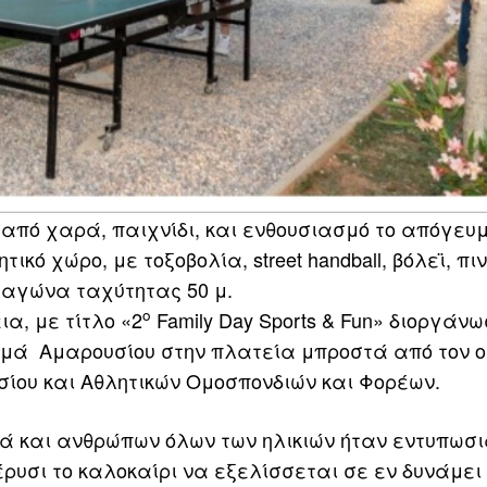
από χαρά, παιχνίδι, και ενθουσιασμό το απόγευ
κό χώρο, με τοξοβολία, street handball, βόλεϊ, πι
ό αγώνα ταχύτητας 50 μ.
ο
α, με τίτλο «2
Family Day Sports & Fun» διοργάν
Θωμά Αμαρουσίου στην πλατεία μπροστά από τον 
σίου και Αθλητικών Ομοσπονδιών και Φορέων.
ά και ανθρώπων όλων των ηλικιών ήταν εντυπωσι
έρυσι το καλοκαίρι να εξελίσσεται σε εν δυνάμει