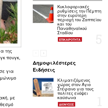
Κυκλοφοριακές
ρυθμίσεις την Πέμπτη
στην ευρύτερη
περιοχή του Ζαππείου
και του
Παναθηναϊκού
Σταδίου
ΕΠΙΚΑΙΡΟΤΗΤΑ
μα της
νγκ πονγκ,
Δημοφιλέστερες
Ειδήσεις
ωσε για
ομώνυμο
Κλιματιζόμενος
χώρος στον Άγιο
Στέφανο για τους
πολίτες ενόψει
ακή, με
καύσωνα
 θεσμό
ΔΙΟΝΥΣΟΣ