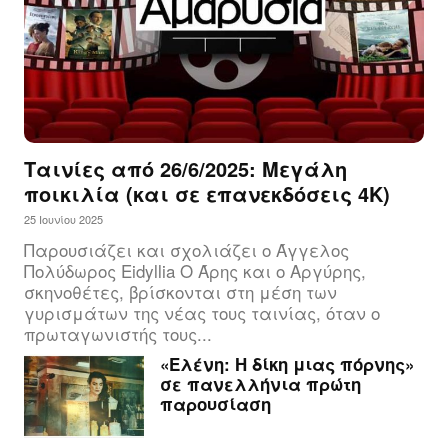
Ταινίες από 26/6/2025: Μεγάλη
ποικιλία (και σε επανεκδόσεις 4Κ)
25 Ιουνίου 2025
Παρουσιάζει και σχολιάζει ο Άγγελος
Πολύδωρος Eidyllia Ο Άρης και ο Αργύρης,
σκηνοθέτες, βρίσκονται στη μέση των
γυρισμάτων της νέας τους ταινίας, όταν ο
πρωταγωνιστής τους...
«Ελένη: Η δίκη μιας πόρνης»
σε πανελλήνια πρώτη
παρουσίαση