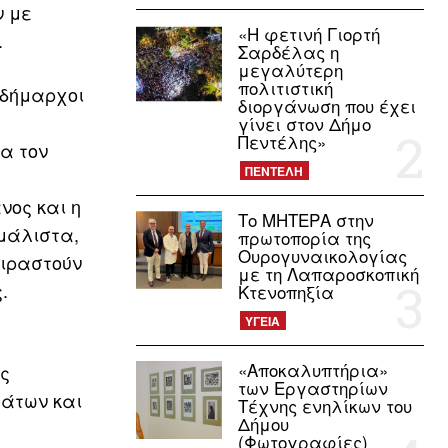
ν με
«Η φετινή Γιορτή
.
Σαρδέλας η
μεγαλύτερη
πολιτιστική
ιδήμαρχοι
διοργάνωση που έχει
γίνει στον Δήμο
Πεντέλης»
α τον
ΠΕΝΤΕΛΗ
νος και η
Το ΜΗΤΕΡΑ στην
 μάλιστα,
πρωτοπορία της
Ουρογυναικολογίας
οιραστούν
με τη Λαπαροσκοπική
.
Κτενοπηξία
ΥΓΕΙΑ
«Αποκαλυπτήρια»
ις
των Εργαστηρίων
μάτων και
Τέχνης ενηλίκων του
Δήμου
(Φωτογραφίες)