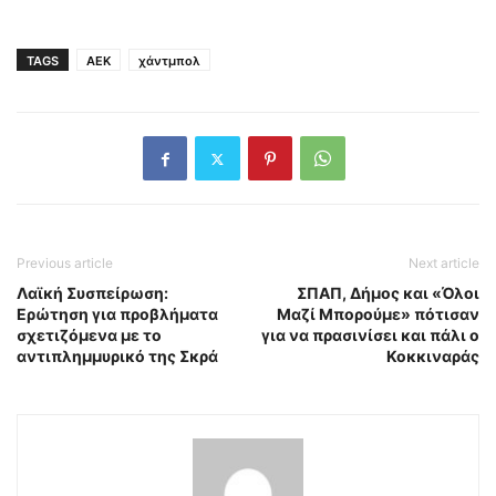
TAGS
ΑΕΚ
χάντμπολ
Previous article
Next article
Λαϊκή Συσπείρωση:
ΣΠΑΠ, Δήμος και «Όλοι
Ερώτηση για προβλήματα
Μαζί Μπορούμε» πότισαν
σχετιζόμενα με το
για να πρασινίσει και πάλι ο
αντιπλημμυρικό της Σκρά
Κοκκιναράς