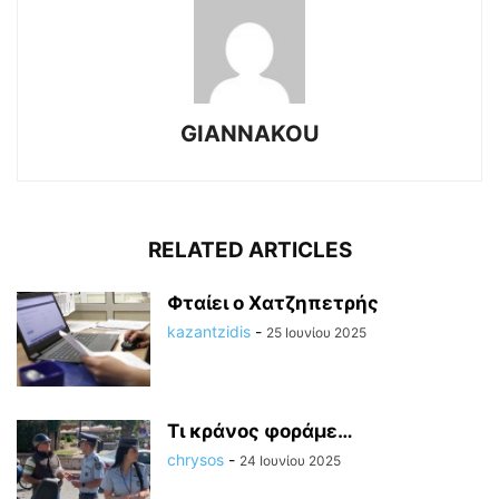
GIANNAKOU
RELATED ARTICLES
Φταίει ο Χατζηπετρής
kazantzidis
-
25 Ιουνίου 2025
Τι κράνος φοράμε…
chrysos
-
24 Ιουνίου 2025