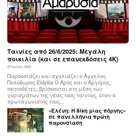
Ταινίες από 26/6/2025: Μεγάλη
ποικιλία (και σε επανεκδόσεις 4Κ)
25 Ιουνίου 2025
Παρουσιάζει και σχολιάζει ο Άγγελος
Πολύδωρος Eidyllia Ο Άρης και ο Αργύρης,
σκηνοθέτες, βρίσκονται στη μέση των
γυρισμάτων της νέας τους ταινίας, όταν ο
πρωταγωνιστής τους...
«Ελένη: Η δίκη μιας πόρνης»
σε πανελλήνια πρώτη
παρουσίαση