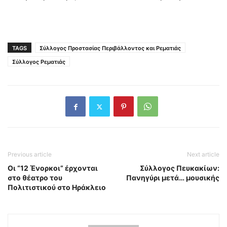
TAGS
Σύλλογος Προστασίας Περιβάλλοντος και Ρεματιάς
Σύλλογος Ρεματιάς
Previous article
Next article
Οι “12 Ένορκοι” έρχονται
Σύλλογος Πευκακίων:
στο θέατρο του
Πανηγύρι μετά… μουσικής
Πολιτιστικού στο Ηράκλειο