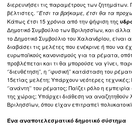
διερευνήσει τις παραμέτρους των ζητημάτων. Γ
βέλτιστες. ‘’
Έτσι τα βρήκαμε, έτσι θα τα προ
Κάπως έτσι 15 χρόνια από την ψήφιση της
υδρ
Δημοτικό Συμβούλιο των Βριλησσίων, και άλλα
το Δημοτικό Συμβούλιο του Χαλανδρίου, είναι 
διαβάσει τις μελέτες που ενέκρινε ή που να έχ
ευρωπαϊκούς κανονισμούς για τα ρέματα, οπότε τ
προβλέπεται και τι θα μπορούσε να γίνει, παρ
‘’διευθέτηση’’, η ‘’φυσική’’ κατάσταση του ρέμ
15ετίας μελέτη; Υπάρχουν νεότερες τεχνικές; 
‘’ανάντη’’ του ρέματος; Παίζει ρόλο η εμπειρ
της χώρας; Υπάρχει διάθεση να αναζητηθούν λ
Βριλησσίων, όπου είχαν επιτραπεί πολυκατοικ
Ένα αναποτελεσματικό δημοτικό σύστημα