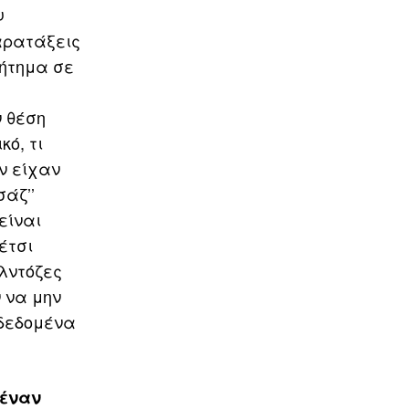
υ
παρατάξεις
ζήτημα σε
ν θέση
ό, τι
ν είχαν
σάζ’’
είναι
έτσι
λντόζες
 να μην
 δεδομένα
έναν