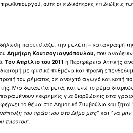
ρωθυπουργού, ούτε οι ειδικότερες επιδιώξεις τω
κδήλωση παρουσιάζει την μελέτη – καταγραφή τη
φου
που αναδεικν
Δημήτρη Κουτσογιαννόπουλου,
ό.
η Περιφέρεια Αττικής αν
Τον Απρίλιο του 2011
ή διατομή με φυσικό πυθμένα και πρανή επενδεδυ
ατροπή του ρέματος σε ανοιχτό αγωγό και κοπή π
υτής. Μια δεκαετία μετά, και ενώ το ρέμα διαρκώ
ς παραμένουν εκκρεμείς για διορθώσεις στα γραφ
έρνει το θέμα στο Δημοτικό Συμβούλιο και ζητά ‘
’’ και ‘’
ανάπτυξη του πράσινου στο Δήμο μας
να μην 
’’.
ού πλούτου