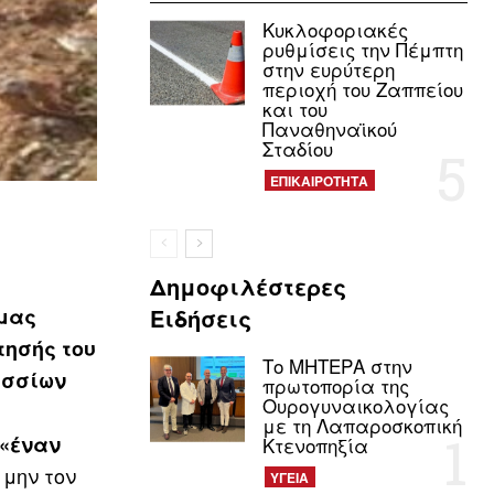
Κυκλοφοριακές
ρυθμίσεις την Πέμπτη
στην ευρύτερη
περιοχή του Ζαππείου
και του
Παναθηναϊκού
Σταδίου
ΕΠΙΚΑΙΡΟΤΗΤΑ
Δημοφιλέστερες
«μας
Ειδήσεις
τησής του
Το ΜΗΤΕΡΑ στην
ησσίων
πρωτοπορία της
Ουρογυναικολογίας
με τη Λαπαροσκοπική
 «έναν
Κτενοπηξία
 μην τον
ΥΓΕΙΑ