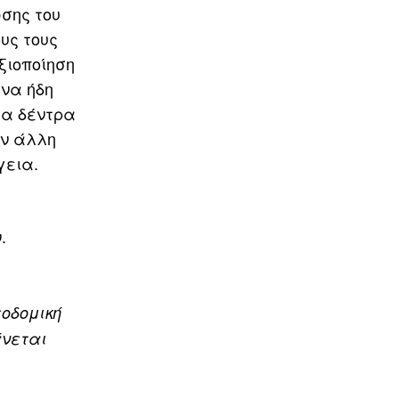
ωσης του
υς τους
ξιοποίηση
ένα ήδη
λα δέντρα
ην άλλη
γεια.
.
οδομική
άνεται