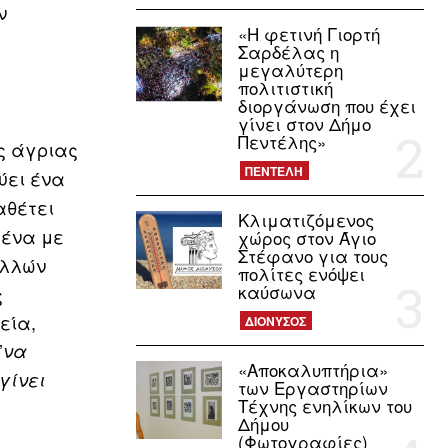
ν
«Η φετινή Γιορτή
Σαρδέλας η
μεγαλύτερη
πολιτιστική
διοργάνωση που έχει
γίνει στον Δήμο
Πεντέλης»
ς άγριας
ΠΕΝΤΕΛΗ
ύει ένα
αθέτει
Κλιματιζόμενος
μένα με
χώρος στον Άγιο
Στέφανο για τους
ολλών
πολίτες ενόψει
καύσωνα
ς
εία,
ΔΙΟΝΥΣΟΣ
’
να
«Αποκαλυπτήρια»
γίνει
των Εργαστηρίων
Τέχνης ενηλίκων του
Δήμου
(Φωτογραφίες)