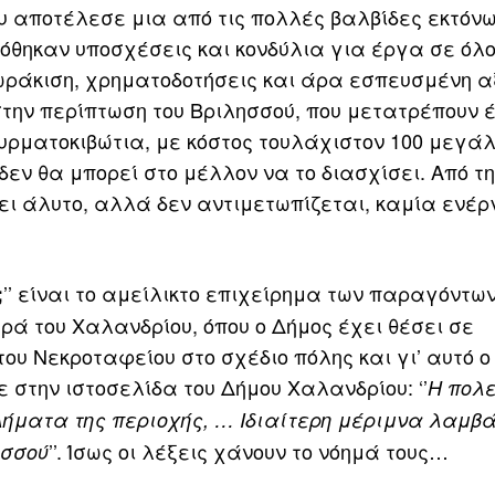
ου αποτέλεσε μια από τις πολλές βαλβίδες εκτόν
όθηκαν υποσχέσεις και κονδύλια για έργα σε όλο
ωράκιση, χρηματοδοτήσεις και άρα εσπευσμένη α
στην περίπτωση του Βριλησσού, που μετατρέπουν 
ρματοκιβώτια, με κόστος τουλάχιστον 100 μεγά
εν θα μπορεί στο μέλλον να το διασχίσει. Από τ
ι άλυτο, αλλά δεν αντιμετωπίζεται, καμία ενέρ
’’ είναι το αμείλικτο επιχείρημα των παραγόντων
;
ρά του Χαλανδρίου, όπου ο Δήμος έχει θέσει σε
του Νεκροταφείου στο σχέδιο πόλης και γι’ αυτό ο
 στην ιστοσελίδα του Δήμου Χαλανδρίου: ‘’
Η πολε
ήματα της περιοχής, … Ιδιαίτερη μέριμνα λαμβ
’’. Ίσως οι λέξεις χάνουν το νόημά τους…
ησσού