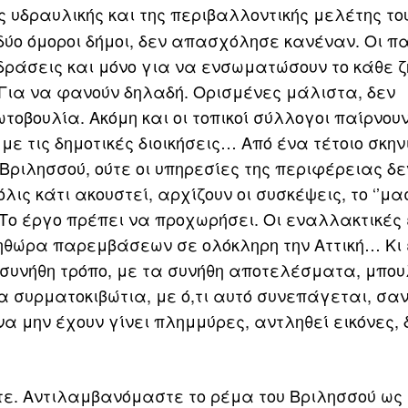
ς υδραυλικής και της περιβαλλοντικής μελέτης το
ι δύο όμοροι δήμοι, δεν απασχόλησε κανέναν. Οι 
δράσεις και μόνο για να ενσωματώσουν το κάθε 
 Για να φανούν δηλαδή. Ορισμένες μάλιστα, δεν
τοβουλία. Ακόμη και οι τοπικοί σύλλογοι παίρνου
 τις δημοτικές διοικήσεις… Από ένα τέτοιο σκηνικ
Βριλησσού, ούτε οι υπηρεσίες της περιφέρειας δε
ς κάτι ακουστεί, αρχίζουν οι συσκέψεις, το ‘’μα
Το έργο πρέπει να προχωρήσει. Οι εναλλακτικές 
θώρα παρεμβάσεων σε ολόκληρη την Αττική… Κι 
 συνήθη τρόπο, με τα συνήθη αποτελέσματα, μπου
α συρματοκιβώτια, με ό,τι αυτό συνεπάγεται, σαν
να μην έχουν γίνει πλημμύρες, αντληθεί εικόνες,
στε. Αντιλαμβανόμαστε το ρέμα του Βριλησσού ως