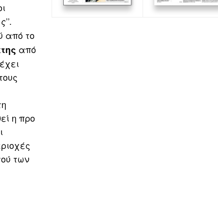
οι
’’.
ις
ύ από το
από
έτης
 έχει
τους
τη
εί η προ
ι
εριοχές
τού των