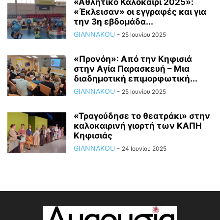
«Αθλητικό Καλοκαίρι 2025»:
«Έκλεισαν» οι εγγραφές και για
την 3η εβδομάδα...
GIANNAKOU
-
25 Ιουνίου 2025
«Προνόη»: Από την Κηφισιά
στην Αγία Παρασκευή – Μια
διαδημοτική επιμορφωτική...
GIANNAKOU
-
25 Ιουνίου 2025
«Τραγούδησε το θεατράκι» στην
καλοκαιρινή γιορτή των ΚΑΠΗ
Κηφισιάς
GIANNAKOU
-
24 Ιουνίου 2025