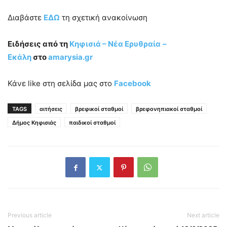
Διαβάστε
ΕΔΩ
τη σχετική ανακοίνωση
Ειδήσεις από τη
Κηφισιά – Νέα Ερυθραία
–
Εκάλη
στο
amarysia
.gr
Κάνε like στη σελίδα μας στο
Facebook
TAGS
αιτήσεις
βρεφικοί σταθμοί
βρεφονηπιακοί σταθμοί
Δήμος Κηφισιάς
παιδικοί σταθμοί
Previous article
Next article