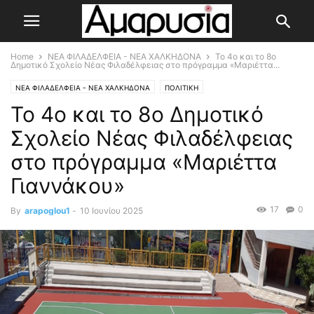
Home
ΝΕΑ ΦΙΛΑΔΕΛΦΕΙΑ - ΝΕΑ ΧΑΛΚΗΔΟΝΑ
Το 4ο και το 8ο
Δημοτικό Σχολείο Νέας Φιλαδέλφειας στο πρόγραμμα «Μαριέττα...
ΝΕΑ ΦΙΛΑΔΕΛΦΕΙΑ - ΝΕΑ ΧΑΛΚΗΔΟΝΑ
ΠΟΛΙΤΙΚΗ
Το 4ο και το 8ο Δημοτικό
Σχολείο Νέας Φιλαδέλφειας
στο πρόγραμμα «Μαριέττα
Γιαννάκου»
17
0
By
arapoglou1
-
10 Ιουνίου 2025