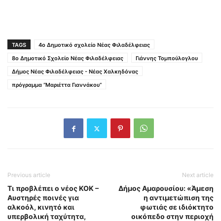
TAGS
4ο Δημοτικό σχολείο Νέας Φιλαδέλφειας
8ο Δημοτικό Σχολείο Νέας Φιλαδέλφειας
Γιάννης Τομπούλογλου
Δήμος Νέας Φιλαδέλφειας - Νέας Χαλκηδόνας
πρόγραμμα “Μαριέττα Γιαννάκου”
Previous article
Next article
Τι προβλέπει ο νέος ΚΟΚ –
Δήμος Αμαρουσίου: «Άμεση
Αυστηρές ποινές για
η αντιμετώπιση της
αλκοόλ, κινητό και
φωτιάς σε ιδιόκτητο
υπερβολική ταχύτητα,
οικόπεδο στην περιοχή