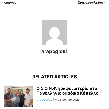
κράνος
Σισμανογλείου»
arapoglou1
RELATED ARTICLES
Ο Σ.Ο.Ν.Φ. γράφει ιστορία στο
Πανελλήνιο ομαδικό Κύπελλο!
arapoglou1
-
25 Ιουνίου 2025