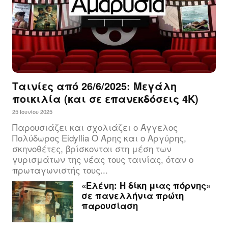
Ταινίες από 26/6/2025: Μεγάλη
ποικιλία (και σε επανεκδόσεις 4Κ)
25 Ιουνίου 2025
Παρουσιάζει και σχολιάζει ο Άγγελος
Πολύδωρος Eidyllia Ο Άρης και ο Αργύρης,
σκηνοθέτες, βρίσκονται στη μέση των
γυρισμάτων της νέας τους ταινίας, όταν ο
πρωταγωνιστής τους...
«Ελένη: Η δίκη μιας πόρνης»
σε πανελλήνια πρώτη
παρουσίαση