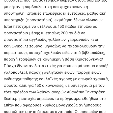
Οι δράσεις που παρασχέθηκαν δωρεάν στους συμπολίτες
μας ήταν η συμβουλευτική και ψυχοκοινωνική
υποστήριξη, ιατρικές επισκέψεις κι εξετάσεις, μαθησιακή
υποστήριξη (φροντιστήρια), εκμάθηση ξένων γλωσσών
(έτσι πετύχαμε να στέλνουμε 150 παιδιά ετησίως σε
φροντιστήρια μέσης κι ετησίως 200 παιδιά σε
φροντιστήρια αγγλικών, γαλλικών, γερμανικών κι οι
κοινωνικοί λειτουργοί μηνιαίως να παρακολουθούν την
πορεία τους), παροχή σχολικών ειδών από βιβλιοπώλες,
παροχή τροφίμων σε καθημερινή βάση (Χριστούγεννα/
Πάσχα δίνονταν διατακτικές για σούπερ μάρκετ κι αρνιά/
γαλοπούλες), παροχή αθλητικών ειδών, παροχή ειδών
ένδυσης/υπόδησης και λαϊκές αγορές με οπωρολαχανικά,
φρούτα κ.λπ. για 150 οικογένειες, σε συνεργασία με τον
τότε πρόεδρο των λαϊκών αγορών Αθανάσιο Ξηνταράκη.
Ιδιαίτερη επιτυχία σημείωσε το πρόγραμμα «Βοήθεια στο
Σπίτι» που αφορούσε κυρίως μοναχικούς ανήμπορους
συμπολίτες μας κι άτομα με αναπηρία. Οι υπηρεσίες που