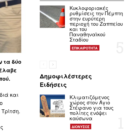
Κυκλοφοριακές
ρυθμίσεις την Πέμπτη
στην ευρύτερη
περιοχή του Ζαππείου
και του
Παναθηναϊκού
Σταδίου
ΕΠΙΚΑΙΡΟΤΗΤΑ
 τα δύο
ρέλαβε
Δημοφιλέστερες
πού.
Ειδήσεις
διά και
Κλιματιζόμενος
χώρος στον Άγιο
ο
Στέφανο για τους
 Τρίτση.
πολίτες ενόψει
καύσωνα
ης
ΔΙΟΝΥΣΟΣ