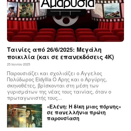
Ταινίες από 26/6/2025: Μεγάλη
ποικιλία (και σε επανεκδόσεις 4Κ)
25 Ιουνίου 2025
Παρουσιάζει και σχολιάζει ο Άγγελος
Πολύδωρος Eidyllia Ο Άρης και ο Αργύρης,
σκηνοθέτες, βρίσκονται στη μέση των
γυρισμάτων της νέας τους ταινίας, όταν ο
πρωταγωνιστής τους...
«Ελένη: Η δίκη μιας πόρνης»
σε πανελλήνια πρώτη
παρουσίαση