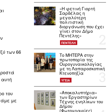
«Η φετινή Γιορτή
αι
Σαρδέλας η
μεγαλύτερη
πολιτιστική
διοργάνωση που έχει
γίνει στον Δήμο
Πεντέλης»
ην
ΠΕΝΤΕΛΗ
ξύ των 66
Το ΜΗΤΕΡΑ στην
πρωτοπορία της
Ουρογυναικολογίας
με τη Λαπαροσκοπική
προστά
Κτενοπηξία
 αυτή
ΥΓΕΙΑ
«Αποκαλυπτήρια»
ρο του
των Εργαστηρίων
τάμε με
Τέχνης ενηλίκων του
Δήμου
(Φωτογραφίες)