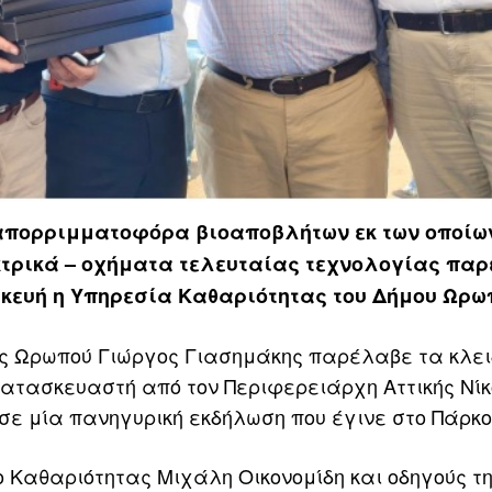
απορριμματοφόρα βιοαποβλήτων εκ των οποίων
κτρικά – οχήματα τελευταίας τεχνολογίας πα
κευή η Υπηρεσία Καθαριότητας του Δήμου Ωρω
ς Ωρωπού Γιώργος Γιασημάκης παρέλαβε τα κλει
κατασκευαστή από τον Περιφερειάρχη Αττικής Νίκ
ε μία πανηγυρική εκδήλωση που έγινε στο Πάρκο
 Καθαριότητας Μιχάλη Οικονομίδη και οδηγούς τ