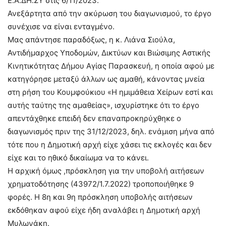
Ε.Α.ΔΗ.ΣΥ στις 6/11/2023.
Ανεξάρτητα από την ακύρωση του διαγωνισμού, το έργο
συνέχισε να είναι ενταγμένο.
Μας απάντησε παραδόξως, η κ. Λιάνα Σιούλα,
Αντιδήμαρχος Υποδομών, Δικτύων και Βιώσιμης Αστικής
Κινητικότητας Δήμου Αγίας Παρασκευή, η οποία αφού με
κατηγόρησε μεταξύ άλλων ως αμαθή, κάνοντας μνεία
στη ρήση του Κουμφούκιου «Η ημιμάθεια Χείρων εστί και
αυτής ταύτης της αμαθείας», ισχυρίστηκε ότι το έργο
απεντάχθηκε επειδή δεν επαναπροκηρύχθηκε ο
διαγωνισμός πριν της 31/12/2023, δηλ. ενάμιση μήνα από
τότε που η Δημοτική αρχή είχε χάσει τις εκλογές και δεν
είχε και το ηθικό δικαίωμα να το κάνει.
Η αρχική όμως ,πρόσκληση για την υποβολή αιτήσεων
χρηματοδότησης (43972/1.7.2022) τροποποιήθηκε 9
φορές. Η 8η και 9η πρόσκληση υποβολής αιτήσεων
εκδόθηκαν αφού είχε ήδη αναλάβει η Δημοτική αρχή
Μυλωνάκη.