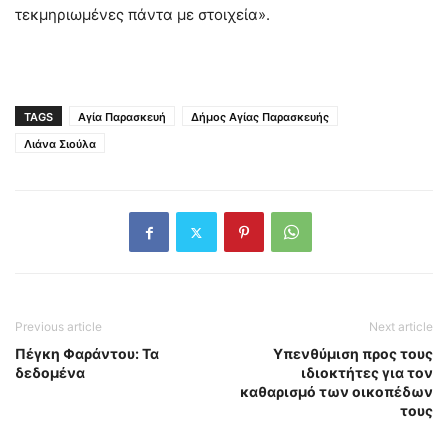
τεκμηριωμένες πάντα με στοιχεία».
TAGS
Αγία Παρασκευή
Δήμος Αγίας Παρασκευής
Λιάνα Σιούλα
Previous article
Next article
Πέγκη Φαράντου: Τα
Υπενθύμιση προς τους
δεδομένα
ιδιοκτήτες για τον
καθαρισμό των οικοπέδων
τους