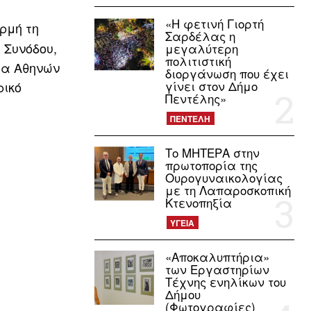
«Η φετινή Γιορτή
ρμή τη
Σαρδέλας η
 Συνόδου,
μεγαλύτερη
πολιτιστική
έα Αθηνών
διοργάνωση που έχει
γίνει στον Δήμο
ρικό
Πεντέλης»
ΠΕΝΤΕΛΗ
Το ΜΗΤΕΡΑ στην
πρωτοπορία της
Ουρογυναικολογίας
με τη Λαπαροσκοπική
Κτενοπηξία
ΥΓΕΙΑ
«Αποκαλυπτήρια»
των Εργαστηρίων
Τέχνης ενηλίκων του
Δήμου
(Φωτογραφίες)