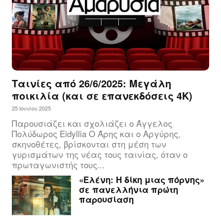
Ταινίες από 26/6/2025: Μεγάλη
ποικιλία (και σε επανεκδόσεις 4Κ)
25 Ιουνίου 2025
Παρουσιάζει και σχολιάζει ο Άγγελος
Πολύδωρος Eidyllia Ο Άρης και ο Αργύρης,
σκηνοθέτες, βρίσκονται στη μέση των
γυρισμάτων της νέας τους ταινίας, όταν ο
πρωταγωνιστής τους...
«Ελένη: Η δίκη μιας πόρνης»
σε πανελλήνια πρώτη
παρουσίαση