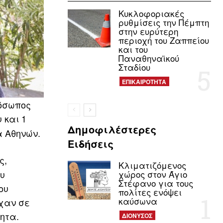
Κυκλοφοριακές
ρυθμίσεις την Πέμπτη
στην ευρύτερη
περιοχή του Ζαππείου
και του
Παναθηναϊκού
Σταδίου
ΕΠΙΚΑΙΡΟΤΗΤΑ
ρόσωπος
 και 1
Δημοφιλέστερες
α Αθηνών.
Ειδήσεις
ς,
Κλιματιζόμενος
ου
χώρος στον Άγιο
Στέφανο για τους
ου
πολίτες ενόψει
καύσωνα
χαν σε
ητα.
ΔΙΟΝΥΣΟΣ