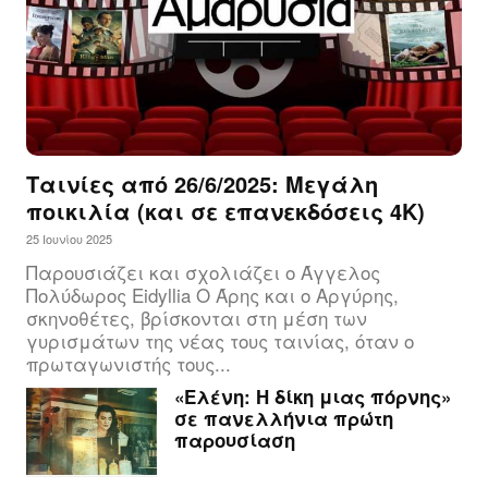
Ταινίες από 26/6/2025: Μεγάλη
ποικιλία (και σε επανεκδόσεις 4Κ)
25 Ιουνίου 2025
Παρουσιάζει και σχολιάζει ο Άγγελος
Πολύδωρος Eidyllia Ο Άρης και ο Αργύρης,
σκηνοθέτες, βρίσκονται στη μέση των
γυρισμάτων της νέας τους ταινίας, όταν ο
πρωταγωνιστής τους...
«Ελένη: Η δίκη μιας πόρνης»
σε πανελλήνια πρώτη
παρουσίαση