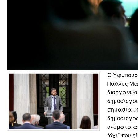
Ο Υφυπουρ
Παύλος Μαρ
διοργανώσε
δημοσιογρ
σημασία υπ
δημοσιογρα
ονόματα αυ
“όχι” που 