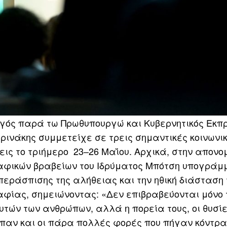
γός παρά τω Πρωθυπουργώ και Κυβερνητικός Εκπ
ινάκης συμμετείχε σε τρεις σημαντικές κοινωνι
ις το τριήμερο 23–26 Μαΐου. Αρχικά, στην απονο
αφικών βραβείων του Ιδρύματος Μπότση υπογράμμ
εράσπισης της αλήθειας και την ηθική διάσταση 
φίας, σημειώνοντας: «Δεν επιβραβεύονται μόνο
τών των ανθρώπων, αλλά η πορεία τους, οι θυσίε
είπαν και οι πάρα πολλές φορές που πήγαν κόντρα