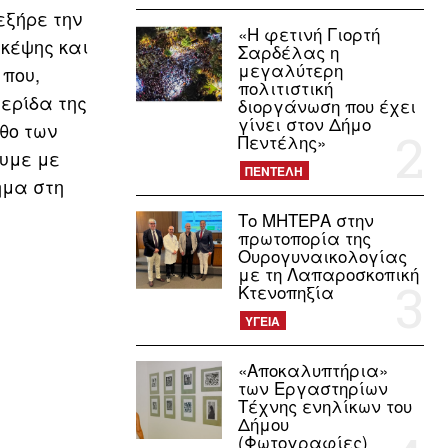
εξήρε την
«Η φετινή Γιορτή
κέψης και
Σαρδέλας η
μεγαλύτερη
 που,
πολιτιστική
μερίδα της
διοργάνωση που έχει
γίνει στον Δήμο
θο των
Πεντέλης»
ουμε με
ΠΕΝΤΕΛΗ
ημα στη
Το ΜΗΤΕΡΑ στην
πρωτοπορία της
Ουρογυναικολογίας
με τη Λαπαροσκοπική
Κτενοπηξία
ΥΓΕΙΑ
«Αποκαλυπτήρια»
των Εργαστηρίων
Τέχνης ενηλίκων του
Δήμου
(Φωτογραφίες)