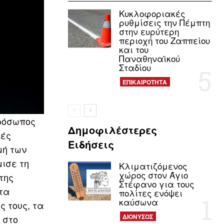
Κυκλοφοριακές
ρυθμίσεις την Πέμπτη
στην ευρύτερη
περιοχή του Ζαππείου
και του
Παναθηναϊκού
Σταδίου
ΕΠΙΚΑΙΡΟΤΗΤΑ
ρόσωπος
Δημοφιλέστερες
κές
Ειδήσεις
μή των
ισε τη
Κλιματιζόμενος
χώρος στον Άγιο
της
Στέφανο για τους
 τα
πολίτες ενόψει
καύσωνα
ς τους, τα
ΔΙΟΝΥΣΟΣ
 στο