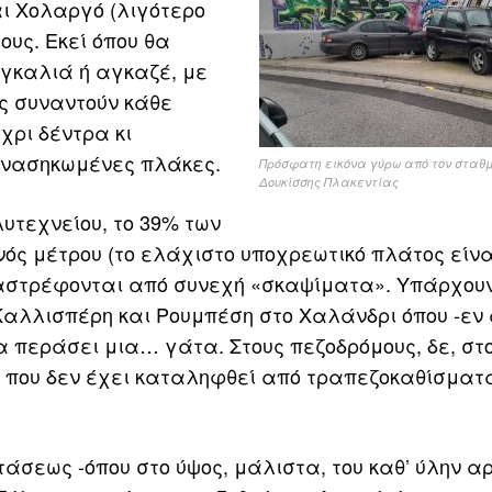
ι Χολαργό (λιγότερο
ους. Εκεί όπου θα
αγκαλιά ή αγκαζέ, με
ως συναντούν κάθε
χρι δέντρα κι
ανασηκωμένες πλάκες.
Πρόσφατη εικόνα γύρω από τον σταθ
Δουκίσσης Πλακεντίας
υτεχνείου, το 39% των
νός μέτρου (το ελάχιστο υποχρεωτικό πλάτος είναι
ταστρέφονται από συνεχή «σκαψίματα». Υπάρχου
ς Καλλισπέρη και Ρουμπέση στο Χαλάνδρι όπου -εν
 περάσει μια… γάτα. Στους πεζοδρόμους, δε, στο
ς που δεν έχει καταληφθεί από τραπεζοκαθίσματ
άσεως -όπου στο ύψος, μάλιστα, του καθ’ ύλην α