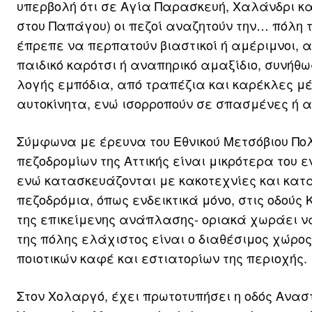
υπερβολή ότι σε Αγία Παρασκευή, Χαλάνδρι κα
στου Παπάγου) οι πεζοί αναζητούν την… πόλη τ
έπρεπε να περπατούν βιαστικοί ή αμέριμνοι, 
παιδικό καρότσι ή αναπηρικό αμαξίδιο, συνήθ
λογής εμπόδια, από τραπέζια και καρέκλες μέ
αυτοκίνητα, ενώ ισορροπούν σε σπασμένες ή 
Σύμφωνα με έρευνα του Εθνικού Μετσόβιου Πολ
πεζοδρομίων της Αττικής είναι μικρότερα του ε
ενώ κατασκευάζονται με κακοτεχνίες και κα
πεζοδρόμια, όπως ενδεικτικά μόνο, στις οδού
της επικείμενης ανάπλασης- οριακά χωράει να
της πόλης ελάχιστος είναι ο διαθέσιμος χώρο
ποιοτικών καφέ και εστιατορίων της περιοχής.
Στον Χολαργό, έχει πρωτοτυπήσει η οδός Αναστ