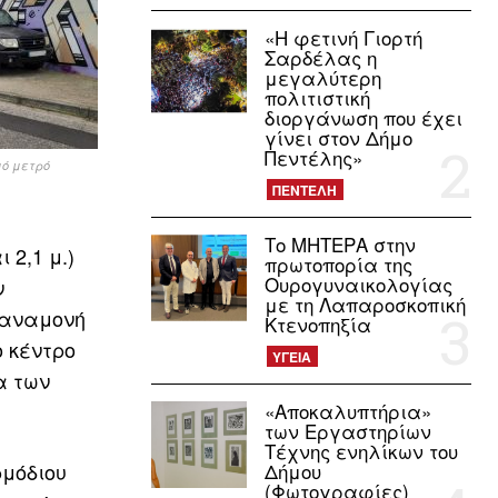
«Η φετινή Γιορτή
Σαρδέλας η
μεγαλύτερη
πολιτιστική
διοργάνωση που έχει
γίνει στον Δήμο
Πεντέλης»
μό μετρό
ΠΕΝΤΕΛΗ
Το ΜΗΤΕΡΑ στην
 2,1 μ.)
πρωτοπορία της
Ουρογυναικολογίας
ν
με τη Λαπαροσκοπική
 αναμονή
Κτενοπηξία
 κέντρο
ΥΓΕΙΑ
α των
«Αποκαλυπτήρια»
των Εργαστηρίων
Τέχνης ενηλίκων του
ρμόδιου
Δήμου
(Φωτογραφίες)