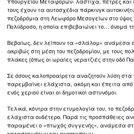
Υπουργείου Μεταφορών- λάστιχα, πέτρες και ξ
τους έχουν τα αυτοσχέδια πάρκινγκ αυτοκινήτ
πεζοδρόμια στη Λεωφόρο Μεσογείων στο ύψος 
Πολύδροσο, η οποία επιβεβαιώνει το… όνομά τη
Βεβαίως, δεν λείπουν τα «σλάλομ» ανάμεσα σ
ακριβώς στη μέση του πεζοδρομίου, με τους π
πλάκες (όπως οι ωραίες νερατζιές στην οδό Π
Σε όσους καλοπροαίρετα αναζητούν λύση στα π
παρεμβαίνει ελάχιστα, ακόμη και έπειτα από
ενός χεριού είναι οι δημοτικοί αστυνόμοι.
Τελικά, κόντρα στην ετυμολογία του, το πεζοδ
ελάχιστα ουδέτερο. Παρά τις προσπάθειες αν
παραμένει ο «πτωχός συγγενής», ανάμεσα στ
καταστημάτων και αυτοκινήτων.