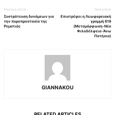
Previous article
Next article
Συστράτευση δυνάμεων για
Επιστρέφει η Λεωφορειακή
την πυροπροστασία της
γραμμή 619
Ρεματιάς
(Μεταμόρφωση-Νέα
Φιλαδέλφεια-Άνω
Πατήσια)
GIANNAKOU
RELATED ARTICLES