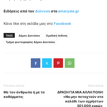
Ειδήσεις από τον
Διόνυσο
στο
amarysia
.gr
Κάνε like στη σελίδα μας στο
Facebook
TAGS
Δήμος Διονύσου
Ομαδική έκθεση
Τμήμα φωτογραφίας Δήμου Διονύσου
Previous article
Next article
Με τον άνθρωπο ή με τα
ΔΡΑΣΗ ΓΙΑ ΜΙΑ ΑΛΛΗ ΠΟΛΗ:
καθάρματα;
«Να μην πεταχτούν στο
καλάθι των αχρήστων
301.000 ευρώ»