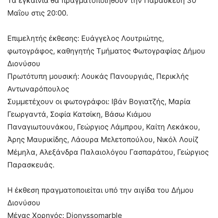
Τα εγκαίνια θα πραγματοποιηθούν την Παρασκευή 30
Μαΐου στις 20:00.
Επιμελητής έκθεσης: Ευάγγελος Λουτριώτης,
φωτογράφος, καθηγητής Τμήματος Φωτογραφίας Δήμου
Διονύσου
Πρωτότυπη μουσική: Λουκάς Πανουργιάς, Περικλής
Αντωναρόπουλος
Συμμετέχουν οι φωτογράφοι: Ιβάν Βογιατζής, Μαρία
Γεωργαντά, Σοφία Κατσίκη, Βάσω Κιάμου
Παναγιωτουνάκου, Γεώργιος Λάμπρου, Καίτη Λεκάκου,
Άρης Μαυρικίδης, Λάουρα Μελετοπούλου, Νικόλ Λουίζ
Μέμηλα, Αλεξάνδρα Παλαιολόγου Γασπαράτου, Γεώργιος
Παρασκευάς.
Η έκθεση πραγματοποιείται υπό την αιγίδα του Δήμου
Διονύσου
Μέγας Χορηγός: Dionyssomarble