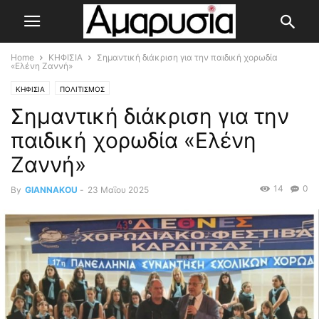
Home
ΚΗΦΙΣΙΑ
Σημαντική διάκριση για την παιδική χορωδία
«Ελένη Ζαννή»
ΚΗΦΙΣΙΑ
ΠΟΛΙΤΙΣΜΟΣ
Σημαντική διάκριση για την
παιδική χορωδία «Ελένη
Ζαννή»
14
0
By
GIANNAKOU
-
23 Μαΐου 2025