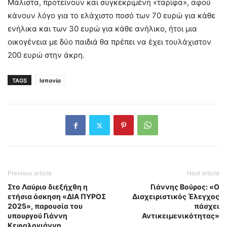
Μάλιστα, προτείνουν και συγκεκριμένη «ταρίφα», αφού
κάνουν λόγο για το ελάχιστο ποσό των 70 ευρώ για κάθε
ενήλικα και των 30 ευρώ για κάθε ανήλικο, ήτοι μια
οικογένεια με δύο παιδιά θα πρέπει να έχει τουλάχιστον
200 ευρώ στην άκρη.
TAGS
Ισπανία
Previous article
Next article
Στο Λαύριο διεξήχθη η
Γιάννης Βούρος: «Ο
ετήσια άσκηση «ΔΙΑ ΠΥΡΟΣ
Διαχειριστικός Έλεγχος
2025», παρουσία του
πάσχει
υπουργού Γιάννη
Αντικειμενικότητας»
Κεφαλογιάννη