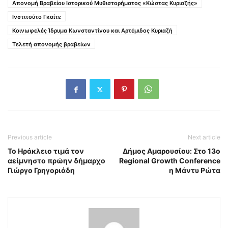
Απονομή Βραβείου Ιστορικού Μυθιστορήματος «Κώστας Κυριαζής»
Ινστιτούτο Γκαίτε
Κοινωφελές Ίδρυμα Κωνσταντίνου και Αρτέμιδος Κυριαζή
Τελετή απονομής βραβείων
Previous article
Next article
Το Ηράκλειο τιμά τον
Δήμος Αμαρουσίου: Στο 13ο
αείμνηστο πρώην δήμαρχο
Regional Growth Conference
Γιώργο Γρηγοριάδη
η Μάντυ Ρώτα