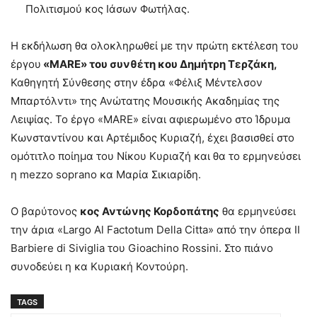
Πολιτισμού κος Ιάσων Φωτήλας.
Η εκδήλωση θα ολοκληρωθεί με την πρώτη εκτέλεση του
έργου
«MARE» του συνθέτη κου Δημήτρη Τερζάκη,
Καθηγητή Σύνθεσης στην έδρα «Φέλιξ Μέντελσον
Μπαρτόλντι» της Ανώτατης Μουσικής Ακαδημίας της
Λειψίας. Το έργο «MARE» είναι αφιερωμένο στο Ίδρυμα
Κωνσταντίνου και Αρτέμιδος Κυριαζή, έχει βασισθεί στο
ομότιτλο ποίημα του Νίκου Κυριαζή και θα το ερμηνεύσει
η mezzo soprano κα Μαρία Σικιαρίδη.
Ο βαρύτονος
κος Αντώνης Κορδοπάτης
θα ερμηνεύσει
την άρια «Largo Al Factotum Della Citta» από την όπερα II
Barbiere di Siviglia του Gioachino Rossini. Στο πιάνο
συνοδεύει η κα Κυριακή Κοντούρη.
TAGS