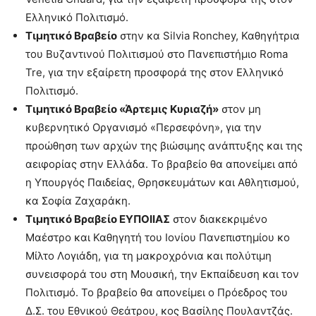
Ελληνικό Πολιτισμό.
Τιμητικό Βραβείο
στην κα Silvia Ronchey, Καθηγήτρια
του Βυζαντινού Πολιτισμού στο Πανεπιστήμιο Roma
Tre, για την εξαίρετη προσφορά της στον Ελληνικό
Πολιτισμό.
Τιμητικό Βραβείο «Άρτεμις Κυριαζή»
στον μη
κυβερνητικό Οργανισμό «Περσεφόνη», για την
προώθηση των αρχών της βιώσιμης ανάπτυξης και της
αειφορίας στην Ελλάδα. Το βραβείο θα απονείμει από
η Υπουργός Παιδείας, Θρησκευμάτων και Αθλητισμού,
κα Σοφία Ζαχαράκη.
Τιμητικό Βραβείο ΕΥΠΟΙΙΑΣ
στον διακεκριμένο
Μαέστρο και Καθηγητή του Ιονίου Πανεπιστημίου κο
Μίλτο Λογιάδη, για τη μακροχρόνια και πολύτιμη
συνεισφορά του στη Μουσική, την Εκπαίδευση και τον
Πολιτισμό. Το βραβείο θα απονείμει ο Πρόεδρος του
Δ.Σ. του Εθνικού Θεάτρου, κος Βασίλης Πουλαντζάς.