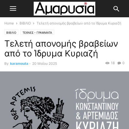
Home
ΒΙΒΛΙΟ
Τελετή απονομής βραβείων από το Ίδρυμα Κυριαζή
ΒΙΒΛΙΟ
ΤΕΧΝΕΣ - ΓΡΑΜΜΑΤΑ
Τελετή απονομής βραβείων
από το Ίδρυμα Κυριαζή
18
0
By
karamouta
-
20 Μαΐου 2025