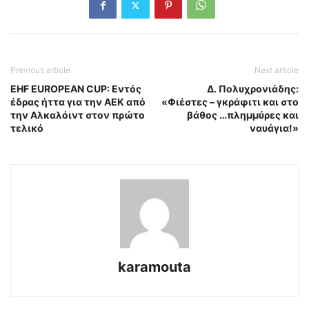
Previous article
Next article
ΕHF EUROPEAN CUP: Εντός
Δ. Πολυχρονιάδης:
έδρας ήττα για την ΑΕΚ από
«Φιέστες – γκράφιτι και στο
την Αλκαλόιντ στον πρώτο
βάθος …πλημμύρες και
τελικό
ναυάγια!»
karamouta