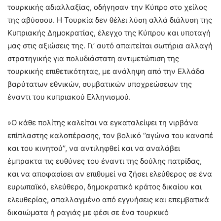
τουρκικής αδιαλλαξίας, οδήγησαν την Κύπρο στο χείλος
της αβύσσου. Η Τουρκία δεν θέλει λύση αλλά διάλυση της
Κυπριακής Δημοκρατίας, έλεγχο της Κύπρου και υποταγή
μας στις αξιώσεις της. Γι’ αυτό απαιτείται σωτήρια αλλαγή
στρατηγικής για πολυδιάστατη αντιμετώπιση της
τουρκικής επιθετικότητας, με ανάληψη από την Ελλάδα
βαρύτατων εθνικών, συμβατικών υποχρεώσεων της
έναντι του κυπριακού Ελληνισμού.
»Ο κάθε πολίτης καλείται να εγκαταλείψει τη νιρβάνα
επίπλαστης καλοπέρασης, τον βολικό ‘’αγώνα του καναπέ
και του κινητού’’, να αντιληφθεί και να αναλάβει
έμπρακτα τις ευθύνες του έναντι της δούλης πατρίδας,
και να αποφασίσει αν επιθυμεί να ζήσει ελεύθερος σε ένα
ευρωπαϊκό, ελεύθερο, δημοκρατικό κράτος δικαίου και
ελευθερίας, απαλλαγμένο από εγγυήσεις και επεμβατικά
δικαιώματα ή ραγιάς με φέσι σε ένα τουρκικό