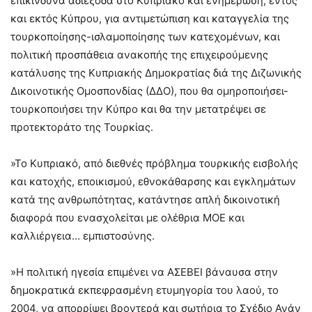
επικίνδυνα αδιέξοδα στο Κυπριακό και ενημέρωση, εντός
και εκτός Κύπρου, για αντιμετώπιση και καταγγελία της
τουρκοποίησης-ισλαμοποίησης των κατεχομένων, και
πολιτική προσπάθεια ανακοπής της επιχειρούμενης
κατάλυσης της Κυπριακής Δημοκρατίας διά της Διζωνικής
Δικοινοτικής Ομοσπονδίας (ΔΔΟ), που θα ομηροποιήσει-
τουρκοποιήσει την Κύπρο και θα την μετατρέψει σε
προτεκτοράτο της Τουρκίας.
»Το Κυπριακό, από διεθνές πρόβλημα τουρκικής εισβολής
και κατοχής, εποικισμού, εθνοκάθαρσης και εγκλημάτων
κατά της ανθρωπότητας, κατάντησε απλή δικοινοτική
διαφορά που ενασχολείται με ολέθρια ΜΟΕ και
καλλιέργεια… εμπιστοσύνης.
»Η πολιτική ηγεσία επιμένει να ΑΣΕΒΕΙ βάναυσα στην
δημοκρατικά εκπεφρασμένη ετυμηγορία του λαού, το
2004, να απορρίψει βροντερά και σωτήρια το Σχέδιο Ανάν