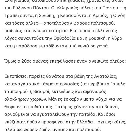
Ελληνισμού, κατοικούσαν επί χιλιάδες χρόνια στις ακτές
του Εύξεινου Πόντου. Οι ελληνικές πόλεις του Πόντου —η
Τραπεζούντα, η Σινώπη, η Κερασούντα, η Αμισός, η Οινόη
και τόσες άλλες— αποτελούσαν φάρους πολιτισμού,
παιδείας και πνευματικότητας. Εκεί όπου ο ελληνικός
λόγος συναντούσε την Ορθοδοξία και η μουσική, η λύρα
και η παράδοση μεταδίδονταν από γενιά σε γενιά.
Όμως ο 20ός αιώνας επεφύλασσε έναν ανείπωτο όλεθρο:
Εκτοπίσεις, πορείες θανάτου στα βάθη της Ανατολίας,
καταναγκαστικά τάγματα εργασίας (τα περιβόητα “αμελέ
ταμπουρού”), βιασμοί, εκτελέσεις και αφανισμός
ολόκληρων χωριών. Μάνες έσκαβαν με τα νύχια για να
θάψουν τα παιδιά τους. Πατέρες χάνονταν στα βουνά,
αρνούμενοι να εγκαταλείψουν την πατρίδα. Και όσοι
επέζησαν, ήρθαν πρόσφυγες στην Ελλάδα – όχι ως ικέτες,
αλλά ως φορείς ζωής, μνήμης και πολιτισμού.