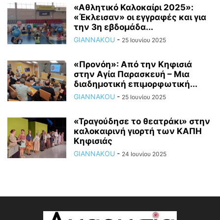
«Αθλητικό Καλοκαίρι 2025»:
«Έκλεισαν» οι εγγραφές και για
την 3η εβδομάδα...
GIANNAKOU
-
25 Ιουνίου 2025
«Προνόη»: Από την Κηφισιά
στην Αγία Παρασκευή – Μια
διαδημοτική επιμορφωτική...
GIANNAKOU
-
25 Ιουνίου 2025
«Τραγούδησε το θεατράκι» στην
καλοκαιρινή γιορτή των ΚΑΠΗ
Κηφισιάς
GIANNAKOU
-
24 Ιουνίου 2025