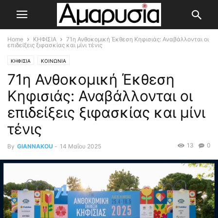
Home
ΚΗΦΙΣΙΑ
71η Ανθοκομική Έκθεση Κηφισιάς: Αναβάλλονται οι
επιδείξεις ξιφασκίας και μίνι τένις
ΚΗΦΙΣΙΑ
ΚΟΙΝΩΝΙΑ
71η Ανθοκομική Έκθεση
Κηφισιάς: Αναβάλλονται οι
επιδείξεις ξιφασκίας και μίνι
τένις
13
0
By
GIANNAKOU
-
14 Μαΐου 2025