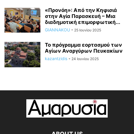
«Προνόη»: Από την Κηφισιά
στην Αγία Παρασκευή – Μια
διαδημοτική επιμορφωτική...
GIANNAKOU
-
25 Ιουνίου 2025
To πρόγραμμα εορτασμού των
Αγίων Αναργύρων Πευκακίων
kazantzidis
-
24 Ιουνίου 2025