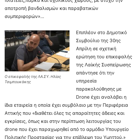
πλατείες,πάρκα και σχολικούς χώρους, με στόχο την
αποτροπή βανδαλισμών και παραβατικών
συμπεριφορών»…
Επιπλέον στο Δημοτικό
Συμβούλιο της 30ης
Απρίλη σε σχετική
ερώτηση του επικεφαλής
της Λαίκής Συσπείρωσης
απάντησε ότι την
Ο επικεφαλής της ΛΑ.ΣΥ. Ηλίας
υπηρεσία
Τσιμπουκάκης
παρακολούθησης με
Drone έχει αναλάβει η
ίδια εταιρεία η οποία έχει συμβόλαιο με την Περιφέρεια
Αττικής που «διαθέτει όλες τις απαραίτητες άδειες και
εγκρίσεις, όπως και στην περίπτωση λειτουργίας του
drone που έχει παραχωρηθεί από το αρμόδιο Υπουργείο
Πολιτικής Προστασίας για την επίβλεψη του Υμηττού.»