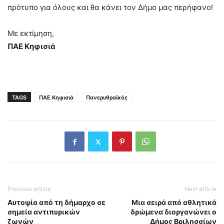
πρότυπο για όλους και θα κάνει τον Δήμο μας περήφανο!
Με εκτίμηση,
ΠΑΕ Κηφισιά
TAGS
ΠΑΕ Κηφισιά
Πανερυθραϊκός
Previous article
Next article
Αυτοψία από τη δήμαρχο σε
Μια σειρά από αθλητικά
σημεία αντιπυρικών
δρώμενα διοργανώνει ο
ζωνών
Δήμος Βριλησσίων