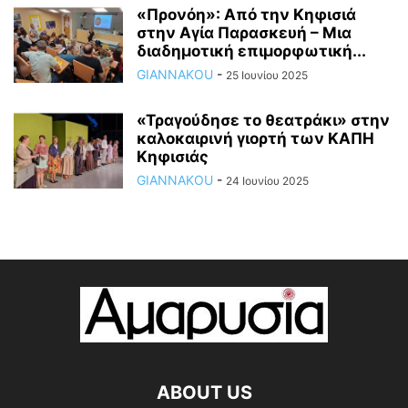
«Προνόη»: Από την Κηφισιά
στην Αγία Παρασκευή – Μια
διαδημοτική επιμορφωτική...
GIANNAKOU
-
25 Ιουνίου 2025
«Τραγούδησε το θεατράκι» στην
καλοκαιρινή γιορτή των ΚΑΠΗ
Κηφισιάς
GIANNAKOU
-
24 Ιουνίου 2025
ABOUT US