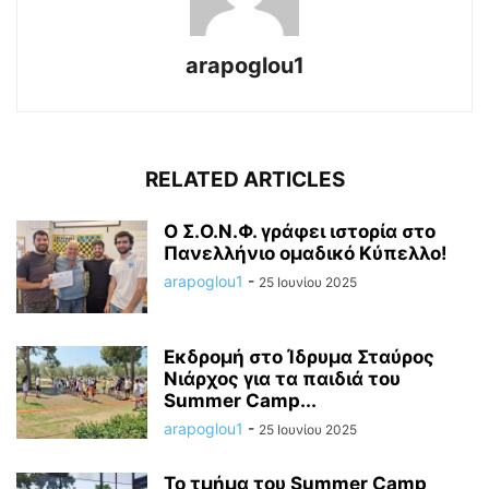
arapoglou1
RELATED ARTICLES
Ο Σ.Ο.Ν.Φ. γράφει ιστορία στο
Πανελλήνιο ομαδικό Κύπελλο!
arapoglou1
-
25 Ιουνίου 2025
Εκδρομή στο Ίδρυμα Σταύρος
Νιάρχος για τα παιδιά του
Summer Camp...
arapoglou1
-
25 Ιουνίου 2025
Το τμήμα του Summer Camp