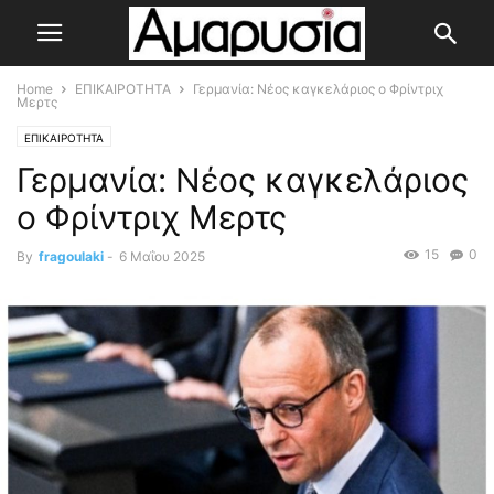
Home
ΕΠΙΚΑΙΡΟΤΗΤΑ
Γερμανία: Νέος καγκελάριος ο Φρίντριχ
Μερτς
ΕΠΙΚΑΙΡΟΤΗΤΑ
Γερμανία: Νέος καγκελάριος
ο Φρίντριχ Μερτς
15
0
By
fragoulaki
-
6 Μαΐου 2025