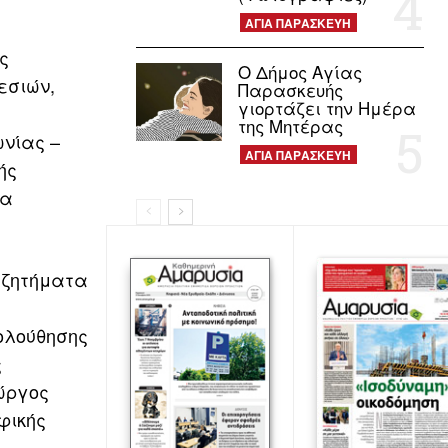
ΑΓΙΑ ΠΑΡΑΣΚΕΥΗ
ς
Ο Δήμος Αγίας
εσιών,
Παρασκευής
γιορτάζει την Ημέρα
της Μητέρας
νίας –
ΑΓΙΑ ΠΑΡΑΣΚΕΥΗ
ής
ία
 ζητήματα
ολούθησης
ς
ώργος
φικής