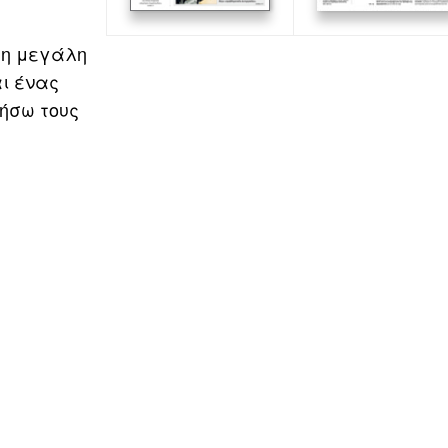
τη μεγάλη
αι ένας
τήσω τους