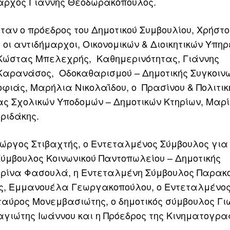
αρχος Γιάννης Θεοδωρακόπουλος.
ταν ο πρόεδρος του Δημοτικού Συμβουλίου, Χρήστο
οι αντιδήμαρχοι, Οικονομικών & Διοικητικών Υπηρ
 Κώστας Μπελεχρής, Καθημερινότητας, Γιάννης
αρανάσος, Οδοκαθαρισμού – Δημοτικής Συγκοινω
ιάς, Μαρήλια Νικολαΐδου, ο Πρασίνου & Πολιτικ
ας Σχολικών Υποδομών – Δημοτικών Κτηρίων, Μαρ
ριδάκης.
ιώργος Στιβαχτής, ο Εντεταλμένος Σύμβουλος για
ύμβουλος Κοινωνικού Παντοπωλείου – Δημοτικής
τερίνα Φασουλά, η Εντεταλμένη Σύμβουλος Παρακ
χής, Εμμανουέλα Γεωργακοπούλου, ο Εντεταλμένο
ταύρος Μονεμβασιώτης, ο δημοτικός σύμβουλος Γι
ναγιώτης Ιωάννου και η Πρόεδρος της Κινηματογρα