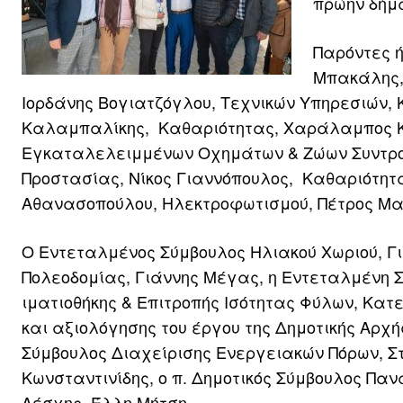
πρώην δήμ
Παρόντες ή
Μπακάλης, 
Ιορδάνης Βογιατζόγλου, Τεχνικών Υπηρεσιών,
Καλαμπαλίκης, Καθαριότητας, Χαράλαμπος Κ
Εγκαταλελειμμένων Οχημάτων & Ζώων Συντροφ
Προστασίας, Νίκος Γιαννόπουλος, Καθαριότητ
Αθανασοπούλου, Ηλεκτροφωτισμού, Πέτρος Μα
Ο Εντεταλμένος Σύμβουλος Ηλιακού Χωριού, Γ
Πολεοδομίας, Γιάννης Μέγας, η Εντεταλμένη Σ
ιματιοθήκης & Επιτροπής Ισότητας Φύλων, Κα
και αξιολόγησης του έργου της Δημοτικής Αρ
Σύμβουλος Διαχείρισης Ενεργειακών Πόρων, Σ
Κωνσταντινίδης, ο π. Δημοτικός Σύμβουλος Πα
Λέσχης, Έλλη Μήτση.