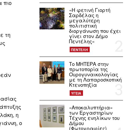
α πιο
«Η φετινή Γιορτή
Σαρδέλας η
μεγαλύτερη
πολιτιστική
διοργάνωση που έχει
ε τη
γίνει στον Δήμο
Πεντέλης»
υς
ΠΕΝΤΕΛΗ
Το ΜΗΤΕΡΑ στην
πρωτοπορία της
Ουρογυναικολογίας
ρεάν
με τη Λαπαροσκοπική
Κτενοπηξία
ΥΓΕΙΑ
γασίας
νάπτυξης
«Αποκαλυπτήρια»
των Εργαστηρίων
λάκη, η
Τέχνης ενηλίκων του
ιάννη, ο
Δήμου
(Φωτογραφίες)