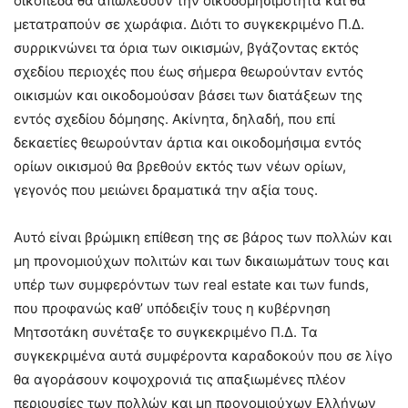
οικόπεδα θα απωλέσουν την οικοδομησιμότητα και θα
μετατραπούν σε χωράφια. Διότι το συγκεκριμένο Π.Δ.
συρρικνώνει τα όρια των οικισμών, βγάζοντας εκτός
σχεδίου περιοχές που έως σήμερα θεωρούνταν εντός
οικισμών και οικοδομούσαν βάσει των διατάξεων της
εντός σχεδίου δόμησης. Ακίνητα, δηλαδή, που επί
δεκαετίες θεωρούνταν άρτια και οικοδομήσιμα εντός
ορίων οικισμού θα βρεθούν εκτός των νέων ορίων,
γεγονός που μειώνει δραματικά την αξία τους.
Αυτό είναι βρώμικη επίθεση της σε βάρος των πολλών και
μη προνομιούχων πολιτών και των δικαιωμάτων τους και
υπέρ των συμφερόντων των real estate και των funds,
που προφανώς καθ’ υπόδειξίν τους η κυβέρνηση
Μητσοτάκη συνέταξε το συγκεκριμένο Π.Δ. Τα
συγκεκριμένα αυτά συμφέροντα καραδοκούν που σε λίγο
θα αγοράσουν κοψοχρονιά τις απαξιωμένες πλέον
περιουσίες των πολλών και μη προνομιούχων Ελλήνων