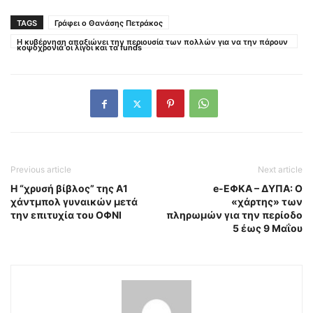
TAGS
Γράφει o Θανάσης Πετράκος
Η κυβέρνηση απαξιώνει την περιουσία των πολλών για να την πάρουν
κοψοχρονιά οι λίγοι και τα funds
Previous article
Next article
Η “χρυσή βίβλος” της Α1
e-ΕΦΚΑ – ΔΥΠΑ: Ο
χάντμπολ γυναικών μετά
«χάρτης» των
την επιτυχία του ΟΦΝΙ
πληρωμών για την περίοδο
5 έως 9 Μαΐου