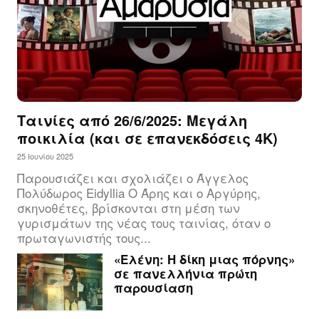
Ταινίες από 26/6/2025: Μεγάλη
ποικιλία (και σε επανεκδόσεις 4Κ)
25 Ιουνίου 2025
Παρουσιάζει και σχολιάζει ο Άγγελος
Πολύδωρος Eidyllia Ο Άρης και ο Αργύρης,
σκηνοθέτες, βρίσκονται στη μέση των
γυρισμάτων της νέας τους ταινίας, όταν ο
πρωταγωνιστής τους...
«Ελένη: Η δίκη μιας πόρνης»
σε πανελλήνια πρώτη
παρουσίαση