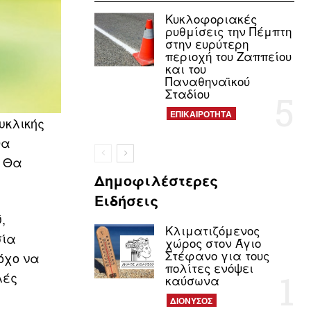
Κυκλοφοριακές
ρυθμίσεις την Πέμπτη
στην ευρύτερη
περιοχή του Ζαππείου
και του
Παναθηναϊκού
Σταδίου
ΕΠΙΚΑΙΡΟΤΗΤΑ
υκλικής
θα
. Θα
Δημοφιλέστερες
Ειδήσεις
,
Κλιματιζόμενος
σία
χώρος στον Άγιο
Στέφανο για τους
όχο να
πολίτες ενόψει
λές
καύσωνα
ΔΙΟΝΥΣΟΣ