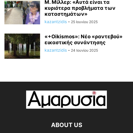
M. Mίλλερ: «Αυτά είναι τα
κυριότερα προβλήματα των
καταστημάτων»
kazantzidis
-
25 Ιουνίου 2025
«+Οikismos»: Νέο «ραντεβού»
εικαστικής συνάντησης
kazantzidis
-
24 Ιουνίου 2025
ABOUT US