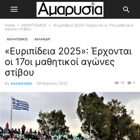
Home
ΑΘΛΗΤΙΣΜΟΣ
«Ευριπίδεια 2025»: Έρχονται οι 17οι μαθητικοί
αγώνες στίβου
ΑΘΛΗΤΙΣΜΟΣ
ΧΑΛΑΝΔΡΙ
«Ευριπίδεια 2025»: Έρχονται
οι 17οι μαθητικοί αγώνες
στίβου
18
0
By
kazantzidis
-
29 Απριλίου 2025