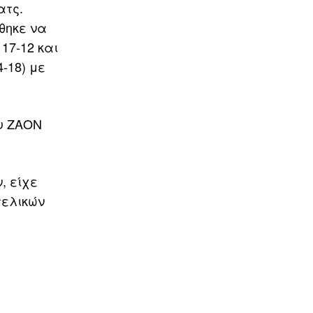
ατς.
θηκε να
17-12 και
-18) με
ου ΖΑΟΝ
, είχε
τελικών