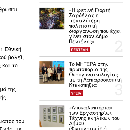
νθρωποι
«Η φετινή Γιορτή
Σαρδέλας η
μεγαλύτερη
πολιτιστική
διοργάνωση που έχει
γίνει στον Δήμο
Πεντέλης»
1 Εθνική
ΠΕΝΤΕΛΗ
ού βόλεϊ,
Το ΜΗΤΕΡΑ στην
 και το
πρωτοπορία της
Ουρογυναικολογίας
με τη Λαπαροσκοπική
Κτενοπηξία
μό της
ΥΓΕΙΑ
ρής
«Αποκαλυπτήρια»
των Εργαστηρίων
Τέχνης ενηλίκων του
ματος του
Δήμου
(Φωτογραφίες)
ζωής, με