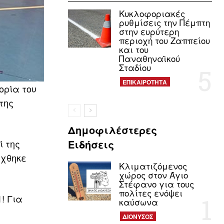
Κυκλοφοριακές
ρυθμίσεις την Πέμπτη
στην ευρύτερη
περιοχή του Ζαππείου
και του
Παναθηναϊκού
Σταδίου
ΕΠΙΚΑΙΡΟΤΗΤΑ
ορία του
της
Δημοφιλέστερες
ί της
Ειδήσεις
άχθηκε
Κλιματιζόμενος
χώρος στον Άγιο
Στέφανο για τους
πολίτες ενόψει
! Για
καύσωνα
ΔΙΟΝΥΣΟΣ