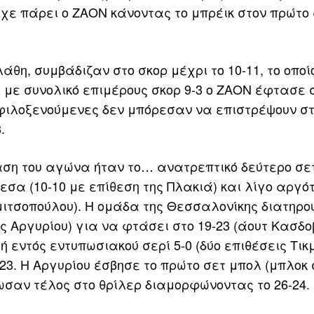
ίχε πάρει ο ΖΑΟΝ κάνοντας το μπρέικ στον πρώτ
θη, συμβάδιζαν στο σκορ μέχρι το 10-11, το οποί
αι με συνολικό επιμέρους σκορ 9-3 ο ΖΑΟΝ έφτασε 
ι φιλοξενούμενες δεν μπόρεσαν να επιστρέψουν σ
.
βαση του αγώνα ήταν το… ανατρεπτικό δεύτερο σε
σα (10-10 με επίθεση της Πλακιά) και λίγο αργό
αμιτσοπούλου). Η ομάδα της Θεσσαλονίκης διατηρο
ης Αργυρίου) για να φτάσει στο 19-23 (άουτ Κασδο
 εντός εντυπωσιακού σερί 5-0 (δύο επιθέσεις Τικ
23. Η Αργυρίου έσβησε το πρώτο σετ μπολ (μπλοκ 
ωσαν τέλος στο θρίλερ διαμορφώνοντας το 26-24.