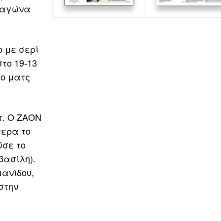
ο αγώνα
ο με σερί
στο 19-13
το ματς
τ. Ο ΖΑΟΝ
τερα το
ύσε το
βασίλη).
μανίδου,
στην