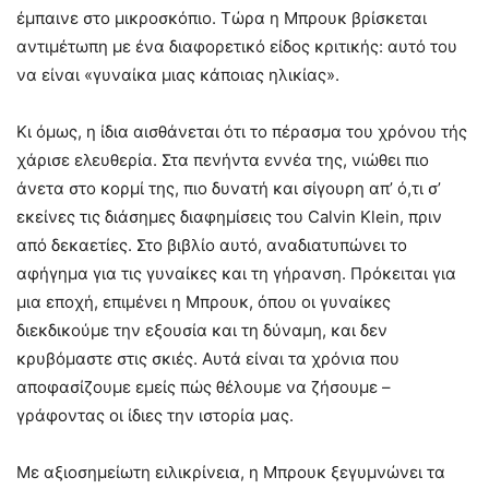
έμπαινε στο μικροσκόπιο. Τώρα η Μπρουκ βρίσκεται
αντιμέτωπη με ένα διαφορετικό είδος κριτικής: αυτό του
να είναι «γυναίκα μιας κάποιας ηλικίας».
Κι όμως, η ίδια αισθάνεται ότι το πέρασμα του χρόνου τής
χάρισε ελευθερία. Στα πενήντα εννέα της, νιώθει πιο
άνετα στο κορμί της, πιο δυνατή και σίγουρη απ’ ό,τι σ’
εκείνες τις διάσημες διαφημίσεις του Calvin Klein, πριν
από δεκαετίες. Στο βιβλίο αυτό, αναδιατυπώνει το
αφήγημα για τις γυναίκες και τη γήρανση. Πρόκειται για
μια εποχή, επιμένει η Μπρουκ, όπου οι γυναίκες
διεκδικούμε την εξουσία και τη δύναμη, και δεν
κρυβόμαστε στις σκιές. Αυτά είναι τα χρόνια που
αποφασίζουμε εμείς πώς θέλουμε να ζήσουμε –
γράφοντας οι ίδιες την ιστορία μας.
Με αξιοσημείωτη ειλικρίνεια, η Μπρουκ ξεγυμνώνει τα