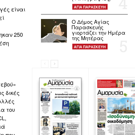
ΑΓΙΑ ΠΑΡΑΣΚΕΥΗ
γές είναι
εί
Ο Δήμος Αγίας
Παρασκευής
γιορτάζει την Ημέρα
ηκαν 250
της Μητέρας
χέση
ΑΓΙΑ ΠΑΡΑΣΚΕΥΗ
τεβού»
ς δικές
πολλές
ία του
CL,
ιά
ση που