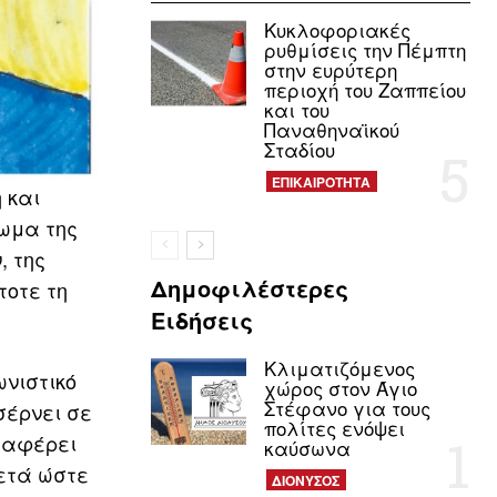
Κυκλοφοριακές
ρυθμίσεις την Πέμπτη
στην ευρύτερη
περιοχή του Ζαππείου
και του
Παναθηναϊκού
Σταδίου
ΕΠΙΚΑΙΡΟΤΗΤΑ
 και
ρωμα της
, της
Δημοφιλέστερες
τοτε τη
Ειδήσεις
Κλιματιζόμενος
ωνιστικό
χώρος στον Άγιο
Στέφανο για τους
σέρνει σε
πολίτες ενόψει
εταφέρει
καύσωνα
ετά ώστε
ΔΙΟΝΥΣΟΣ