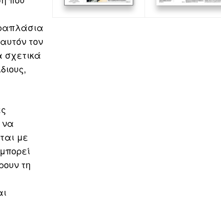
τραπλάσια
 αυτόν τον
α σχετικά
διους,
ες
 να
ται με
 μπορεί
ρουν τη
αι