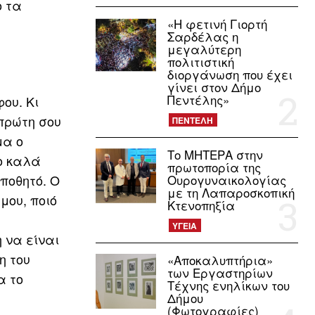
ο τα
«Η φετινή Γιορτή
Σαρδέλας η
μεγαλύτερη
πολιτιστική
διοργάνωση που έχει
γίνει στον Δήμο
Πεντέλης»
ου. Κι
 πρώτη σου
ΠΕΝΤΕΛΗ
μα ο
Το ΜΗΤΕΡΑ στην
ιο καλά
πρωτοπορία της
ποθητό. Ο
Ουρογυναικολογίας
με τη Λαπαροσκοπική
μου, ποιό
Κτενοπηξία
ΥΓΕΙΑ
 να είναι
η του
«Αποκαλυπτήρια»
των Εργαστηρίων
α το
Τέχνης ενηλίκων του
Δήμου
(Φωτογραφίες)