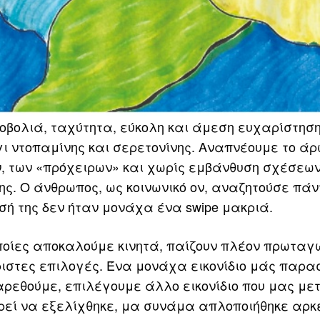
οβολιά, ταχύτητα, εύκολη και άμεση ευχαρίστηση
γι ντοπαμίνης και σερετονίνης. Αναπνέουμε το ά
 των «πρόχειρων» και χωρίς εμβάνθυση σχέσεων
ς. Ο άνθρωπος, ως κοινωνικό ον, αναζητούσε πάν
ή της δεν ήταν μονάχα ένα swipe μακριά.
ποίες αποκαλούμε κινητά, παίζουν πλέον πρωταγ
όριστες επιλογές. Ένα μονάχα εικονίδιο μάς παρα
βαρεθούμε, επιλέγουμε άλλο εικονίδιο που μας μ
ρεί να εξελίχθηκε, μα συνάμα απλοποιήθηκε αρκ