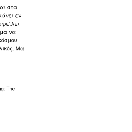
αι στα
κάνει εν
οφείλει
ομα να
κόσμου
λικός. Μα
ng: The