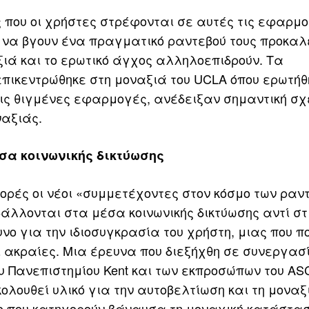
ς που οι χρήστες στρέφονται σε αυτές τις εφαρμο
να βγουν ένα πραγματικό ραντεβού τους προκαλ
ιά και το ερωτικό άγχος αλληλοεπιδρούν. Τα
ικεντρώθηκε στη μοναξιά του UCLA όπου ερωτήθ
 τις θιγμένες εφαρμογές, ανέδειξαν σημαντική σ
ναξιάς.
σα κοινωνικής δικτύωσης
ορές οι νέοι «συμμετέχοντες στον κόσμο των ραν
άλλονται στα μέσα κοινωνικής δικτύωσης αντί στι
υνο για την ιδιοσυγκρασία του χρήστη, μιας που 
 ακραίες. Μια έρευνα που διεξήχθη σε συνεργασ
υ Πανεπιστημίου Kent και των εκπροσώπων του AS
λουθεί υλικό για την αυτοβελτίωση και τη μοναξ
εο που κατηγορούν βάναυσα τη μοναχική κατάστα