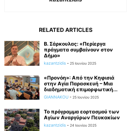
RELATED ARTICLES
Β. Σάρκουλας: «Περίεργα
πράγματα συμβαίνουν στον
Δήμο»
kazantzidis
-
25 Ιουνίου 2025
«Προνόη»: Από την Κηφισιά
στην Αγία Παρασκευή – Μια
διαδημοτική επιμορφωτική...
GIANNAKOU
-
25 Ιουνίου 2025
To πρόγραμμα εορτασμού των
Αγίων Αναργύρων Πευκακίων
kazantzidis
-
24 Ιουνίου 2025