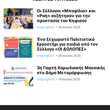
Οι Σύλλογοι «Μποφίλια» και
«Ροή» συζήτησαν για την
προστασία του Κηφισού
arapoglou1
-
25 Ιουνίου 2025
Ένα ξεχωριστό Πολιτιστικό
Εργαστήρι για παιδιά από τον
Σύλλογο «ΟΙ ΔΟΛΟΠΕΣ»
arapoglou1
-
24 Ιουνίου 2025
3η Γιορτή Χορωδιακής Μουσικής
στο Δήμο Μεταμόρφωσης
arapoglou1
-
19 Ιουνίου 2025