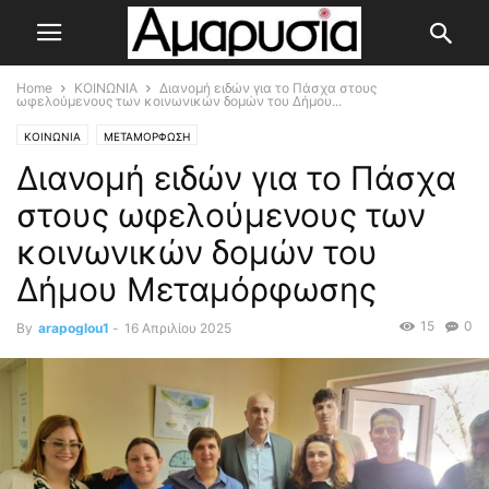
Home
ΚΟΙΝΩΝΙΑ
Διανομή ειδών για το Πάσχα στους
ωφελούμενους των κοινωνικών δομών του Δήμου...
ΚΟΙΝΩΝΙΑ
ΜΕΤΑΜΟΡΦΩΣΗ
Διανομή ειδών για το Πάσχα
στους ωφελούμενους των
κοινωνικών δομών του
Δήμου Μεταμόρφωσης
15
0
By
arapoglou1
-
16 Απριλίου 2025