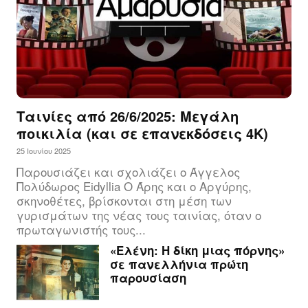
Ταινίες από 26/6/2025: Μεγάλη
ποικιλία (και σε επανεκδόσεις 4Κ)
25 Ιουνίου 2025
Παρουσιάζει και σχολιάζει ο Άγγελος
Πολύδωρος Eidyllia Ο Άρης και ο Αργύρης,
σκηνοθέτες, βρίσκονται στη μέση των
γυρισμάτων της νέας τους ταινίας, όταν ο
πρωταγωνιστής τους...
«Ελένη: Η δίκη μιας πόρνης»
σε πανελλήνια πρώτη
παρουσίαση