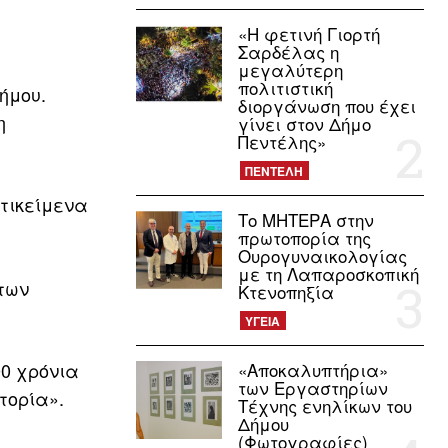
«Η φετινή Γιορτή
Σαρδέλας η
μεγαλύτερη
πολιτιστική
ήμου.
διοργάνωση που έχει
η
γίνει στον Δήμο
Πεντέλης»
ΠΕΝΤΕΛΗ
ντικείμενα
Το ΜΗΤΕΡΑ στην
.
πρωτοπορία της
Ουρογυναικολογίας
με τη Λαπαροσκοπική
των
Κτενοπηξία
ΥΓΕΙΑ
00 χρόνια
«Αποκαλυπτήρια»
των Εργαστηρίων
τορία».
Τέχνης ενηλίκων του
Δήμου
(Φωτογραφίες)