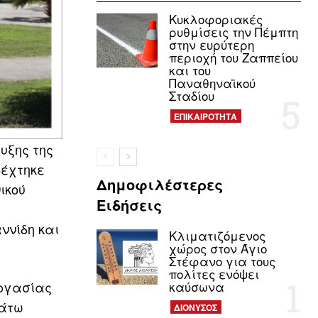
Κυκλοφοριακές
ρυθμίσεις την Πέμπτη
στην ευρύτερη
περιοχή του Ζαππείου
και του
Παναθηναϊκού
Σταδίου
ΕΠΙΚΑΙΡΟΤΗΤΑ
υξης της
δέχτηκε
Δημοφιλέστερες
ικού
Ειδήσεις
ννίδη και
Κλιματιζόμενος
χώρος στον Άγιο
Στέφανο για τους
πολίτες ενόψει
εργασίας
καύσωνα
κάτω
ΔΙΟΝΥΣΟΣ