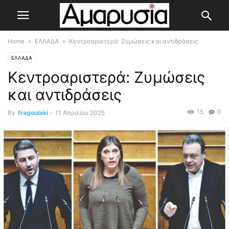
Home
ΕΛΛΑΔΑ
Κεντροαριστερά: Zυμώσεις και αντιδράσεις
ΕΛΛΑΔΑ
Κεντροαριστερά: Zυμώσεις
και αντιδράσεις
15
0
By
fragoulaki
-
11 Απριλίου 2025