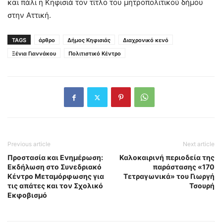
και πάλι η Κηφισιά τον τίτλο του μητροπολιτικού δήμου
στην Αττική.
TAGS
άρθρο
Δήμος Κηφισιάς
Διαχρονικό κενό
Ξένια Γιαννάκου
Πολιτιστικό Κέντρο
Previous article
Next article
Προστασία και Ενημέρωση:
Καλοκαιρινή περιοδεία της
Εκδήλωση στο Συνεδριακό
παράστασης «170
Κέντρο Μεταμόρφωσης για
Τετραγωνικά» του Γιωργή
τις απάτες και τον Σχολικό
Τσουρή
Εκφοβισμό