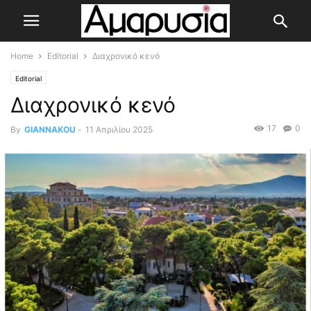
Home
Editorial
Διαχρονικό κενό
Editorial
Διαχρονικό κενό
17
0
By
GIANNAKOU
-
11 Απριλίου 2025