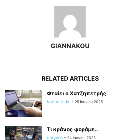
GIANNAKOU
RELATED ARTICLES
Φταίει ο Χατζηπετρής
kazantzidis
-
25 Ιουνίου 2025
Τι κράνος φοράμε…
chrysos
-
24 Ιουνίου 2025