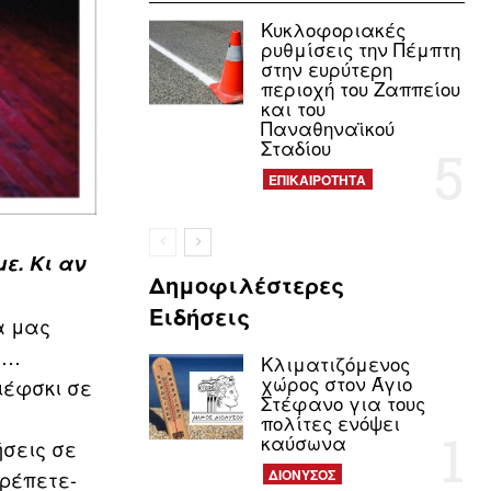
Κυκλοφοριακές
ρυθμίσεις την Πέμπτη
στην ευρύτερη
περιοχή του Ζαππείου
και του
Παναθηναϊκού
Σταδίου
ΕΠΙΚΑΙΡΟΤΗΤΑ
ε. Κι αν
Δημοφιλέστερες
Ειδήσεις
α μας
ε…
Κλιματιζόμενος
χώρος στον Άγιο
ιέφσκι σε
Στέφανο για τους
πολίτες ενόψει
καύσωνα
ήσεις σε
τρέπετε-
ΔΙΟΝΥΣΟΣ