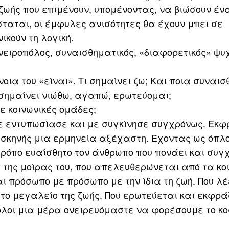
 ζωής που επιμένουν, υπομένοντας, να βιώσουν έν
σταται, οι έμφυλες ανισότητες θα έχουν μπει σε
κούν τη λογική.
ειροπόλος, συναισθηματικός, «διαφορετικός» ψυχ
νοια του «είναι». Τι σημαίνει ζω; Και ποια συναι
 σημαίνει νιώθω, αγαπώ, ερωτεύομαι;
ε κοινωνικές ομάδες;
ε εντυπωσίασε και με συγκίνησε συγχρόνως. Εκφ
 σκηνής μια ερμηνεία αξέχαστη. Έχοντας ως όπλο 
τρόπο ευαίσθητο τον άνθρωπο που πονάει και συγ
 της μοίρας του, που απελευθερώνεται από τα κο
ι πρόσωπο με πρόσωπο με την ίδια τη ζωή. Που λέ
το μεγαλείο της ζωής. Που ερωτεύεται και εκφρά
 όλοι μια μέρα ονειρευόμαστε να φορέσουμε το κο