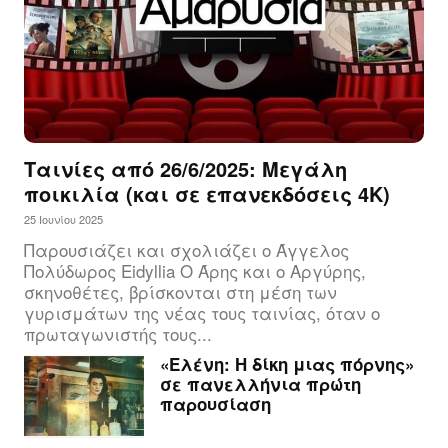
Ταινίες από 26/6/2025: Μεγάλη
ποικιλία (και σε επανεκδόσεις 4Κ)
25 Ιουνίου 2025
Παρουσιάζει και σχολιάζει ο Άγγελος
Πολύδωρος Eidyllia Ο Άρης και ο Αργύρης,
σκηνοθέτες, βρίσκονται στη μέση των
γυρισμάτων της νέας τους ταινίας, όταν ο
πρωταγωνιστής τους...
«Ελένη: Η δίκη μιας πόρνης»
σε πανελλήνια πρώτη
παρουσίαση