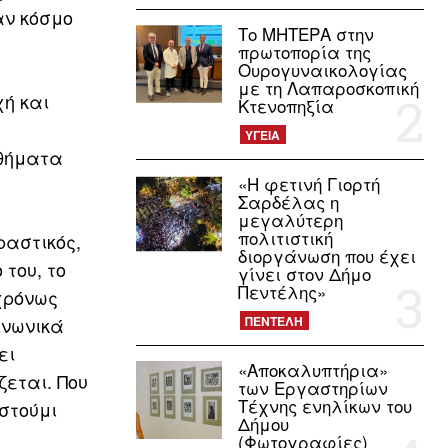
αν κόσμο
Το ΜΗΤΕΡΑ στην
πρωτοπορία της
Ουρογυναικολογίας
με τη Λαπαροσκοπική
ή και
Κτενοπηξία
ΥΓΕΙΑ
σθήματα
«Η φετινή Γιορτή
Σαρδέλας η
μεγαλύτερη
πολιτιστική
ραστικός,
διοργάνωση που έχει
του, το
γίνει στον Δήμο
Πεντέλης»
χρόνως
ινωνικά
ΠΕΝΤΕΛΗ
ει
«Αποκαλυπτήρια»
ζεται. Που
των Εργαστηρίων
Τέχνης ενηλίκων του
στούμι
Δήμου
(Φωτογραφίες)