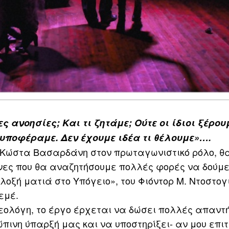
 ανοησίες; Και τι ζητάμε; Ούτε οι ίδιοι ξέρουμ
υποφέραμε. Δεν έχουμε ιδέα τι θέλουμε»….
τον Κώστα Βασαρδάνη στον πρωταγωνιστικό ρόλο, θ
νες που θα αναζητήσουμε πολλές φορές να δούμ
λοξή ματιά στο Υπόγειο», του Φιόντορ Μ. Ντοστογ
εμέ.
εολόγη, το έργο έρχεται να δώσει πολλές απαντ
ινη ύπαρξή μας και να υποστηρίξει- αν μου επι