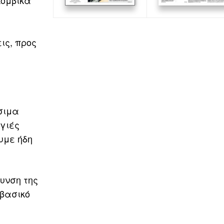
κομβικά
ις, προς
σιμα
γιές
υμε ήδη
υνση της
 βασικό