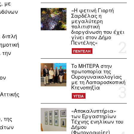
, με
«Η φετινή Γιορτή
νδύνων
Σαρδέλας η
μεγαλύτερη
πολιτιστική
διοργάνωση που έχει
ε διπλή
γίνει στον Δήμο
Πεντέλης»
ημοτική
ΠΕΝΤΕΛΗ
 την
Το ΜΗΤΕΡΑ στην
πρωτοπορία της
Ουρογυναικολογίας
ον
με τη Λαπαροσκοπική
Κτενοπηξία
Αττικής
ΥΓΕΙΑ
«Αποκαλυπτήρια»
των Εργαστηρίων
, της
Τέχνης ενηλίκων του
μάτων
Δήμου
(Φωτογραφίες)