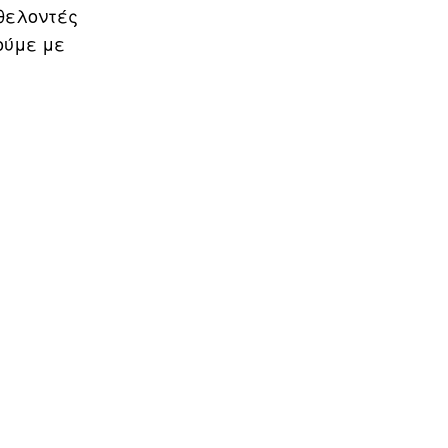
εθελοντές
ούμε με