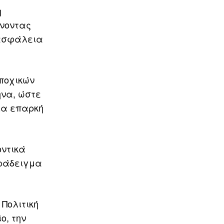
η
ίνοντας
 ασφάλεια
ποχικών
ήνα, ώστε
ια επαρκή
οντικά
αράδειγμα
Πολιτική
ο, την