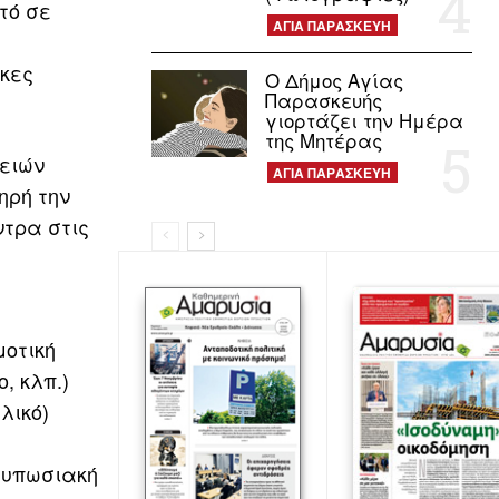
τό σε
ΑΓΙΑ ΠΑΡΑΣΚΕΥΗ
ήκες
Ο Δήμος Αγίας
Παρασκευής
γιορτάζει την Ημέρα
της Μητέρας
θειών
ΑΓΙΑ ΠΑΡΑΣΚΕΥΗ
ηρή την
ντρα στις
μοτική
, κλπ.)
ελικό)
τυπωσιακή