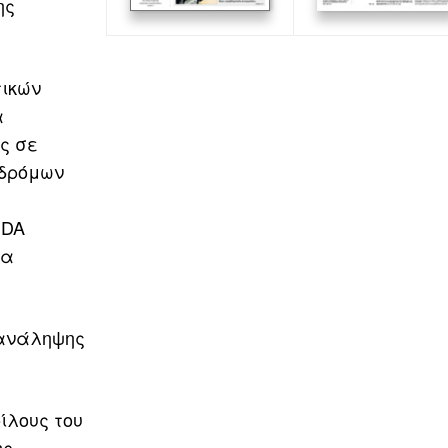
ης
τικών
α
ς σε
 δρόμων
MDA
τα
πανάληψης
ίλους του
ης