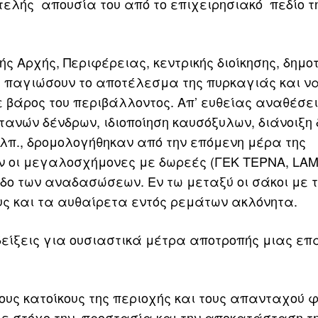
ντελής απουσία του από το επιχειρησιακό πεδίο τ
 Αρχής, Περιφέρειας, κεντρικής διοίκησης, δημο
α παγιώσουν το αποτέλεσμα της πυρκαγιάς και ν
βάρος του περιβάλλοντος. Απ’ ευθείας αναθέσει
ανών δένδρων, ιδιοποίηση καυσόξυλων, διάνοιξη
π., δρομολογήθηκαν από την επόμενη μέρα της
ν οι μεγαλοσχήμονες με δωρεές (ΓΕΚ ΤΕΡΝΑ, LA
ο των αναδασώσεων. Εν τω μεταξύ οι σάκοι με 
ς και τα αυθαίρετα εντός ρεμάτων ακλόνητα.
είξεις για ουσιαστικά μέτρα αποτροπής μιας ε
ους κατοίκους της περιοχής και τους απανταχού φ
με στόχο την προστασία και την αποκατάσταση τ