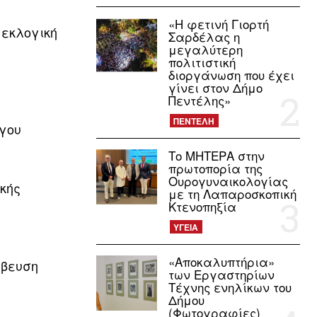
«Η φετινή Γιορτή
 εκλογική
Σαρδέλας η
μεγαλύτερη
πολιτιστική
διοργάνωση που έχει
γίνει στον Δήμο
Πεντέλης»
ΠΕΝΤΕΛΗ
όγου
Το ΜΗΤΕΡΑ στην
πρωτοπορία της
Ουρογυναικολογίας
ικής
με τη Λαπαροσκοπική
Κτενοπηξία
ΥΓΕΙΑ
«Αποκαλυπτήρια»
άβευση
των Εργαστηρίων
Τέχνης ενηλίκων του
Δήμου
(Φωτογραφίες)