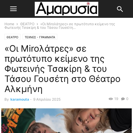
Home
ΘΕΑΤΡΟ
«Οι Miroλάτρες» σε πρωτότυπο κείμενο της
Φωτεινής Τσακίρη & του Τάσου Γουσέτη...
ΘΕΑΤΡΟ
ΤΕΧΝΕΣ - ΓΡΑΜΜΑΤΑ
«Οι Miroλάτρες» σε
πρωτότυπο κείμενο της
Φωτεινής Τσακίρη & του
Τάσου Γουσέτη στο Θέατρο
Αλκμήνη
19
0
By
karamouta
-
9 Απριλίου 2025