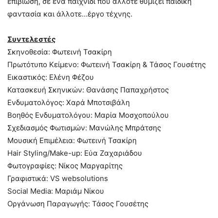
επιβίωση, σε ένα παιχνίδι που άλλοτε θυμίζει παιδική
φαντασία και άλλοτε…έργο τέχνης.
Συντελεστές
Σκηνοθεσία: Φωτεινή Τσακίρη
Πρωτότυπο Κείμενο: Φωτεινή Τσακίρη & Τάσος Γουσέτης
Εικαστικός: Ελένη Φέζου
Κατασκευή Σκηνικών: Θανάσης Παπαχρήστος
Ενδυματολόγος: Χαρά Μποτσιβάλη
Βοηθός Ενδυματολόγου: Μαρία Μοσχοπούλου
Σχεδιασμός Φωτισμών: Μανώλης Μπράτσης
Μουσική Επιμέλεια: Φωτεινή Τσακίρη
Hair Styling/Make-up: Εύα Ζαχαριάδου
Φωτογραφίες: Νίκος Μαργαρίτης
Γραφιστικά: VS websolutions
Social Media: Μαριάμ Νίκου
Οργάνωση Παραγωγής: Τάσος Γουσέτης